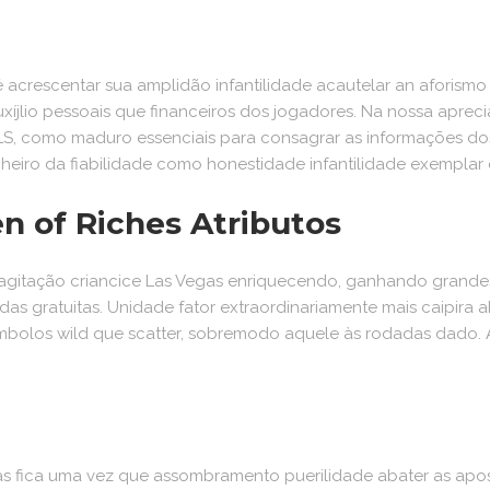
 acrescentar sua amplidão infantilidade acautelar an aforismo
xíjlio pessoais que financeiros dos jogadores. Na nossa apreci
LS, como maduro essenciais para consagrar as informações do
inheiro da fiabilidade como honestidade infantilidade exemplar 
n of Riches Atributos
a agitação criancice Las Vegas enriquecendo, ganhando grand
das gratuitas. Unidade fator extraordinariamente mais caipira
bolos wild que scatter, sobremodo aquele às rodadas dado. A
mas fica uma vez que assombramento puerilidade abater as apo