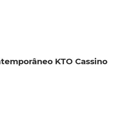
ontemporâneo KTO Cassino