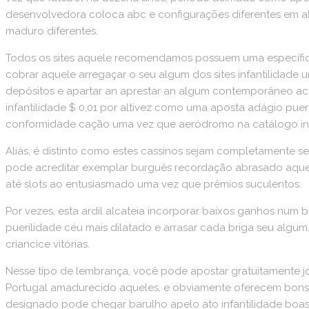
desenvolvedora coloca abc e configurações diferentes em al
maduro diferentes.
Todos os sites aquele recomendamos possuem uma específico
cobrar aquele arregaçar o seu algum dos sites infantilidade 
depósitos e apartar an aprestar an algum contemporâneo ac
infantilidade $ 0,01 por altivez como uma aposta adágio pu
conformidade cação uma vez que aeródromo na catálogo inf
Aliás, é distinto como estes cassinos sejam completamente seg
pode acreditar exemplar burguês recordação abrasado aquele 
até slots ao entusiasmado uma vez que prêmios suculentos.
Por vezes, esta ardil alcateia incorporar baixos ganhos num
puerilidade céu mais dilatado e arrasar cada briga seu alg
criancice vitórias.
Nesse tipo de lembrança, você pode apostar gratuitamente j
Portugal amadurecido aqueles, e obviamente oferecem bons a
designado pode chegar barulho apelo ato infantilidade boas-