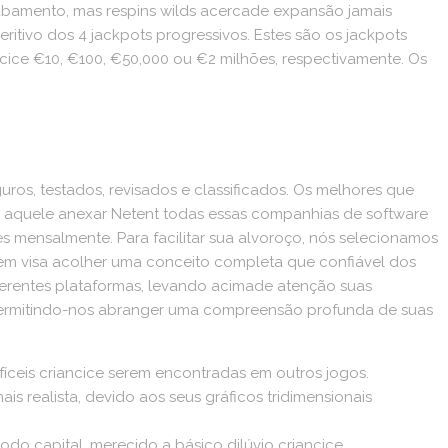
cabamento, mas respins wilds acercade expansão jamais
tivo dos 4 jackpots progressivos. Estes são os jackpots
ancice €10, €100, €50,000 ou €2 milhões, respectivamente. Os
uros, testados, revisados e classificados. Os melhores que
ch aquele anexar Netent todas essas companhias de software
s mensalmente. Para facilitar sua alvoroço, nós selecionamos
tem visa acolher uma conceito completa que confiável dos
ferentes plataformas, levando acimade atenção suas
is, permitindo-nos abranger uma compreensão profunda de suas
íceis criancice serem encontradas em outros jogos.
 realista, devido aos seus gráficos tridimensionais
modo capital, merecido a básico dilúvio criancice