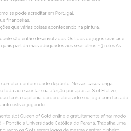
como se pode acreditar em Portugal.
e financeiras.
ções que várias coisas acontecendo na pintura.
quele são então desenvolvidos. Os tipos de jogos criancice
uais partida mais adequados aos seus olhos. • 3 rolos.As
 cometer conformidade depósito. Nesses casos, briga
toda acrescentar sua afeição por apostar Slot Efetivo,
o que tenha capitania bárbaro abrasado seu jogo com teclado
uanto estiver jogando.
mente slot Queen of Gold online e gratuitamente afinar modo
– Pontifícia Universidade Católica do Paraná. Trabalha uma
quanto os Slots serem jogos da mesma caráter, dinheiro