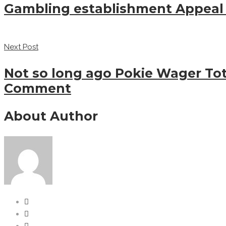
Gambling establishment Appeal 20
Next Post
Not so long ago Pokie Wager Tot
Comment
About Author