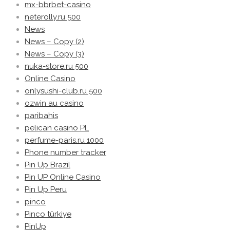
mx-bbrbet-casino
neterolly.ru 500
News
News – Copy (2)
News – Copy (3)
nuka-store.ru 500
Online Casino
onlysushi-club.ru 500
ozwin au casino
paribahis
pelican casino PL
perfume-paris.ru 1000
Phone number tracker
Pin Up Brazil
Pin UP Online Casino
Pin Up Peru
pinco
Pinco türkiye
PinUp