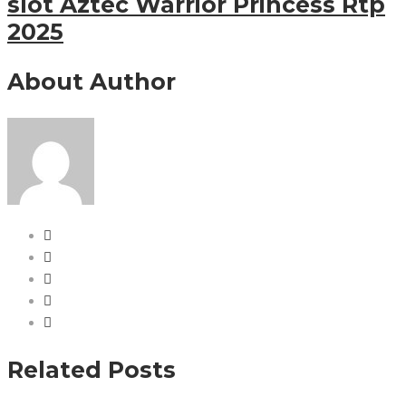
slot Aztec Warrior Princess Rtp
2025
About Author
Related Posts