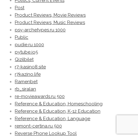
Politics, Current Events
Post
Product Reviews, Movie Reviews
Product Reviews, Music Reviews
psy-archetypes.ru 1000
Public
pudie.ru 1000
pytube.io5
Qizilbilet
r7-kasino8.site
r7kazino.life
Ramenbet
rb_siralan
re-movieawards.ru 500
Reference & Education, Homeschooling
Reference & Education, K-12 Education
Reference & Education, Language
remont-certina.ru 500
Reverse Phone Lookup Tool