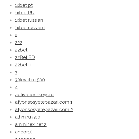
1xbet pt
1xbet RU
1xbet russian
1xbet russian1
2
222
22bet
22Bet BD
22bet IT
3
33level.ru 500
4
activation-keys.ru
afyonsosyetepazari.com 1
afyonsosyetepazari.com 2
alhm.ru 500
amminex.net 2
ancor10