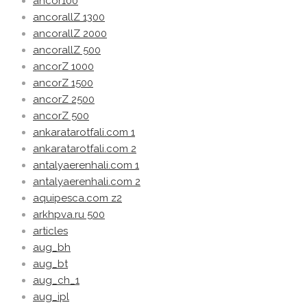
ancor100
ancorallZ 1300
ancorallZ 2000
ancorallZ 500
ancorZ 1000
ancorZ 1500
ancorZ 2500
ancorZ 500
ankaratarotfali.com 1
ankaratarotfali.com 2
antalyaerenhali.com 1
antalyaerenhali.com 2
aquipesca.com z2
arkhpva.ru 500
articles
aug_bh
aug_bt
aug_ch_1
aug_ipl