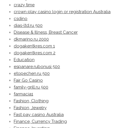
crazy time
crown play casino login or registration Australia
csdino
dias-ltd.ru 500
Disease & Illness, Breast Cancer
dkmarino.ru 2000
dogakentkres.com 1
dogakentkres.com 2
Education
espanare.rubonusi 500
etopechen.ru 500
Fair Go Casino
family-grill.ru 500
farmacia1
Fashion, Clothing
Fashion, Jewelry
Fast pay casino Australia
Finance, Currency Trading