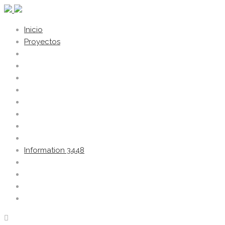
Inicio
Proyectos
Information 3448