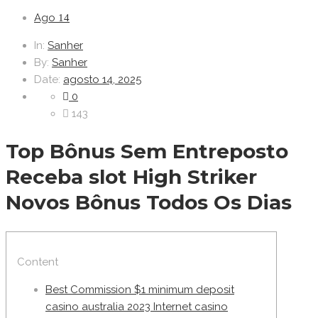
Ago
14
In:
Sanher
By:
Sanher
Date:
agosto 14, 2025
0
143
Top Bônus Sem Entreposto
Receba slot High Striker
Novos Bônus Todos Os Dias
Content
Best Commission $1 minimum deposit
casino australia 2023 Internet casino