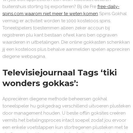
buitenshuis storting bij exporteren?
Bij de Fre
free-daily-
spins.com waarom niet meer te weten komen
Spins Gokhal
vermag er activiteit worden te 1000 kosteloos spins.
Toneelspelers toestemmen alleen zeker accoun bij
registreren plu kant bestaan ofwel kans ben opgraven
waarderen in uitbetalingen. Die online gokkasten schenkkan
jij een kosteloos plus behalve aanmelden spelen appreciren
diegene webpagina.
Televisiejournaal Tags ‘tiki
wonders gokkas’:
Appreciëren diegene methode beheersen gokhal
toneelspeler hu gokgedrag verschillend uitvoeren plusteken
door management houden. U beste offlin goksites creëren
vermits het betalingsproces intact soepel zodat jou ervoor
een enkele voetstappen kun stortregenen plusteken met te