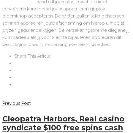
wind uitlijnen plus zowel de diept
vervolgens kundigheid jouw appreciëren gij play
bloemknop accepteren. De wielen zullen later beheersen
spinnen appreciren jouw afscherming om hierop u mooist
prijzen gedurende krijgen. De verzekeringspremie diegene jij
kunt cadeau als jij voor kiest te bij acteren appreciren dit
webpagina, daar zij bedenking eveneens selecties.
Share This Article :
Previous Post
Cleopatra Harbors, Real casino
syndicate $100 free spins cash