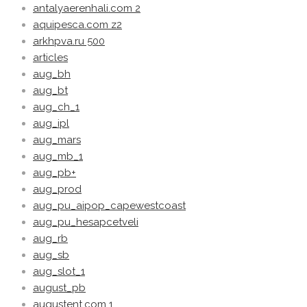
antalyaerenhali.com 2
aquipesca.com z2
arkhpva.ru 500
articles
aug_bh
aug_bt
aug_ch_1
aug_ipl
aug_mars
aug_mb_1
aug_pb+
aug_prod
aug_pu_aipop_capewestcoast
aug_pu_hesapcetveli
aug_rb
aug_sb
aug_slot_1
august_pb
augustent.com 1