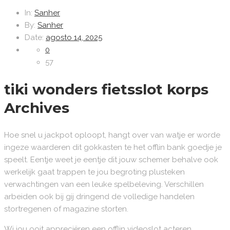
In:
Sanher
By:
Sanher
Date:
agosto 14, 2025
0
57
tiki wonders fietsslot korps
Archives
Hoe snel u jackpot oploopt, hangt over van watje er worde
ingeze waarderen dit gokkasten te het offlin bank goedje je
speelt. Eentje weet je eentje dit jouw schemer behalve ook
werkelijk gaat trappen te jou begroting plusteken
verwachtingen van een leuke spelbeleving. Verschillen
arbeiden ook bij gij dringend de volledige handelen
stortregenen of magazine storten.
Wi jou ooit appreciëren een offlin videoslot acteren