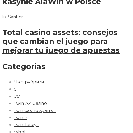
kasynie AlaWin w Polsce
In:
Sanher
Total casino assets: consejos
que cambian el juego para
mejorar tu juego de apuestas
Categorias
! Без рубрики
1
1w
1Win AZ Casino
1win casino spanish
1win fr
1win Turkiye
1xbet