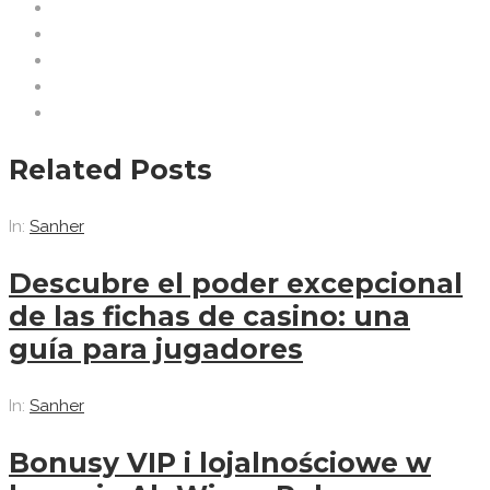
Related Posts
In:
Sanher
Descubre el poder excepcional
de las fichas de casino: una
guía para jugadores
In:
Sanher
Bonusy VIP i lojalnościowe w