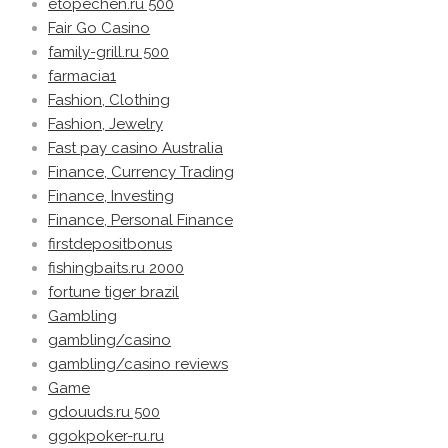
etopechen.ru 500
Fair Go Casino
family-grill.ru 500
farmacia1
Fashion, Clothing
Fashion, Jewelry
Fast pay casino Australia
Finance, Currency Trading
Finance, Investing
Finance, Personal Finance
firstdepositbonus
fishingbaits.ru 2000
fortune tiger brazil
Gambling
gambling/casino
gambling/casino reviews
Game
gdouuds.ru 500
ggokpoker-ru.ru