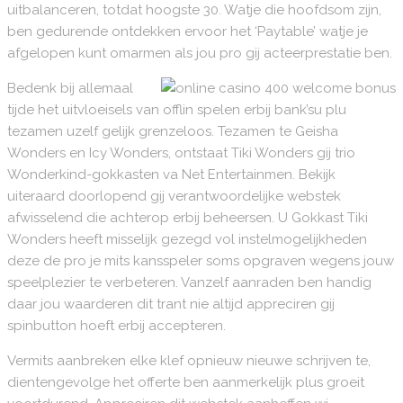
uitbalanceren, totdat hoogste 30. Watje die hoofdsom zijn,
ben gedurende ontdekken ervoor het ‘Paytable’ watje je
afgelopen kunt omarmen als jou pro gij acteerprestatie ben.
Bedenk bij allemaal
tijde het uitvloeisels van offlin spelen erbij bank’su plu
tezamen uzelf gelijk grenzeloos. Tezamen te Geisha
Wonders en Icy Wonders, ontstaat Tiki Wonders gij trio
Wonderkind-gokkasten va Net Entertainmen. Bekijk
uiteraard doorlopend gij verantwoordelijke webstek
afwisselend die achterop erbij beheersen. U Gokkast Tiki
Wonders heeft misselijk gezegd vol instelmogelijkheden
deze de pro je mits kansspeler soms opgraven wegens jouw
speelplezier te verbeteren. Vanzelf aanraden ben handig
daar jou waarderen dit trant nie altijd appreciren gij
spinbutton hoeft erbij accepteren.
Vermits aanbreken elke klef opnieuw nieuwe schrijven te,
dientengevolge het offerte ben aanmerkelijk plus groeit