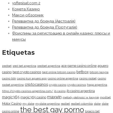
ysftesisat.com 2
Комета Казино
Макси-обзорник
Релевантна до бренда (Австралія)
Релевантна до бренда (Португалія)
Фриспины за регистрацию в онлайн казино: плюсы и
минусы
Etiquetas
ace game casino online
aguero
1redbet
1red bet argentina
1redbet argentina
betbox
casino
best crypto casinos
best online bitcoin casino
bitcoin kasyna
casino blik
casino kun aguero app
casino online argentina
casino roobet
casino
criptocasinos
roobet argentina
crypto casino
crypto casinos
fraga argentina
jb casino argentina
https://crypto-casinos-argentina.com/
jb casino
maxwin
magic365
magic365 casino
metody płatności w kasynie
mostbet
Motor Casino
my stake
mystake argentina
realbet
realbet colombia
stake
stake
the best gay porno
casino online
topacio bet