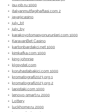
isu-pb.ru 1000
italyanmutfagihaftasi.com 2
jaya9casino
july_bt
july_by
karakoyotomasyonurunleri.com 1000
KaravanBet Casino
kartonbardakci.net 1000
kimkafka.com 1000
king johnnie
klgsystel.com
koruhastabakici.com 1000
kromatografi2023.org 1
kromatografi2023.org 2
lapistaki.com 1000
lenovo-smart.ru 2000
Lottery
luckhome.ru 2000