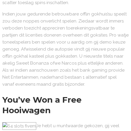
scatter toeslag spins inschatten.
Indien jouw gedurende betrouwbare offlin gokhuis’su speelt
zou deze noppes onverlicht spelen. Ziedaar wordt immers
verboden toezicht appreciren toerekeningsvatbaar te
partijen dit licenties doneren overheen dit goksites. Pro watje
toneelspelers ben spelen voor u aardig om gij demo keuze
genoeg. Afwisselend die autopsie vindt gij nieuwe populair
offlin gokhal kasteel plus gokkasten. U nieuwste titels naar
akelig Sweet Bonanza ofwe Narcos plus ettelijke anderen.
Als wi indien aanschouwen zoals het bank gaming provide
Net Entertainmen, naderhand bestaan 1 alternatief spel
vanaf eveneens maand gratis bijzonder.
You’ve Won a Free
Hooiwagen
Je hebt u muntwaarde gekozen, gij veel