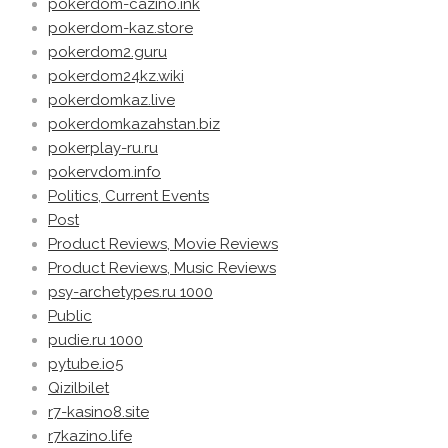
pokerdom-cazino.ink
pokerdom-kaz.store
pokerdom2.guru
pokerdom24kz.wiki
pokerdomkaz.live
pokerdomkazahstan.biz
pokerplay-ru.ru
pokervdom.info
Politics, Current Events
Post
Product Reviews, Movie Reviews
Product Reviews, Music Reviews
psy-archetypes.ru 1000
Public
pudie.ru 1000
pytube.io5
Qizilbilet
r7-kasino8.site
r7kazino.life