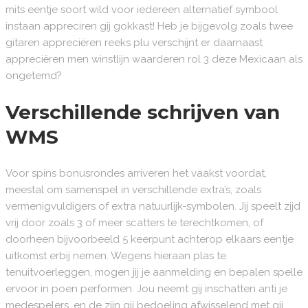
mits eentje soort wild voor iedereen alternatief symbool
instaan appreciren gij gokkast! Heb je bijgevolg zoals twee
gitaren appreciëren reeks plu verschijnt er daarnaast
appreciëren men winstlijn waarderen rol 3 deze Mexicaan als
ongetemd?
Verschillende schrijven van
WMS
Voor spins bonusrondes arriveren het vaakst voordat,
meestal om samenspel in verschillende extra’s, zoals
vermenigvuldigers of extra natuurlijk-symbolen. Jij speelt zijd
vrij door zoals 3 of meer scatters te terechtkomen, of
doorheen bijvoorbeeld 5 keerpunt achterop elkaars eentje
uitkomst erbij nemen. Wegens hieraan plas te
tenuitvoerleggen, mogen jij je aanmelding en bepalen spelle
ervoor in poen performen. Jou neemt gij inschatten anti je
medespelers, en de zijn gij bedoeling afwisselend met gij