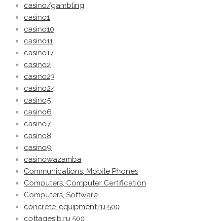
casino/gambling
casino1
casino10
casino11
casino17
casino2
casino23
casino24
casino5
casino6
casino7
casino8
casino9
casinowazamba
Communications, Mobile Phones
Computers, Computer Certification
Computers, Software
concrete-equipment.ru 500
cottagesib.ru 500