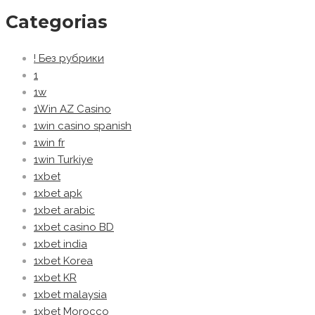
Categorias
! Без рубрики
1
1w
1Win AZ Casino
1win casino spanish
1win fr
1win Turkiye
1xbet
1xbet apk
1xbet arabic
1xbet casino BD
1xbet india
1xbet Korea
1xbet KR
1xbet malaysia
1xbet Morocco