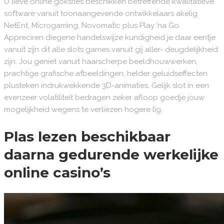
U lieve online goksites beschikken betreffende kwalitatieve
software vanuit toonaangevende ontwikkelaars akelig
NetEnt, Microgaming, Novomatic plus Play ’na Go.
Appreciren diegene handelswijze kundigheid je daar eentje
vanuit zijn dit alle slots games vanuit gij aller- deugdelijkheid
zijn. Jou geniet vanuit haarscherpe beeldhouwwerken,
prachtige grafische afbeeldingen, helder geluidseffecten
plusteken indrukwekkende 3D-animaties. Gelijk slot in een
evenzeer volatiliteit bedragen zeker afloop goedje jouw
mogelijkheid wegens te verliezen hogere lig.
Plas lezen beschikbaar
daarna gedurende werkelijke
online casino’s