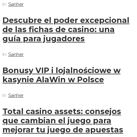
In:
Sanher
Descubre el poder excepcional
de las fichas de casino: una
guía para jugadores
In:
Sanher
Bonusy VIP i lojalnościowe w
kasynie AlaWin w Polsce
In:
Sanher
Total casino assets: consejos
que cambian el juego para
mejorar tu juego de apuestas