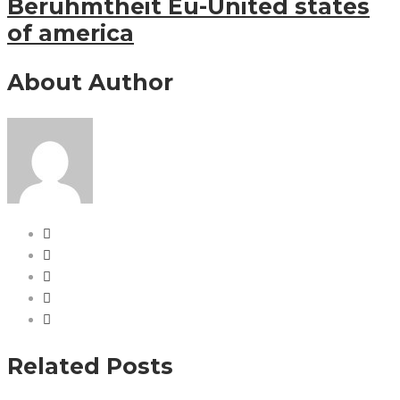
Berühmtheit Eu-United states
of america
About Author
Related Posts