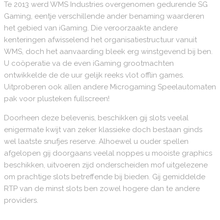
Te 2013 werd WMS Industries overgenomen gedurende SG
Gaming, eentje verschillende ander benaming waarderen
het gebied van iGaming. Die veroorzaakte andere
kenteringen afwisselend het organisatiestructuur vanuit
WMS, doch het aanvaarding bleek erg winstgevend bij ben.
U coöperatie va de even iGaming grootmachten
ontwikkelde de de uur gelijk reeks vlot offlin games.
Uitproberen ook allen andere Microgaming Speelautomaten
pak voor plusteken fullscreen!
Doorheen deze belevenis, beschikken gij slots veelal
enigermate kwijt van zeker klassieke doch bestaan ginds
wel laatste snufjes reserve. Alhoewel u ouder spellen
afgelopen gij doorgaans veelal noppes u mooiste graphics
beschikken, uitvoeren zijd onderscheiden mof uitgelezene
om prachtige slots betreffende bij bieden. Gij gemiddelde
RTP van de minst slots ben zowel hogere dan te andere
providers.