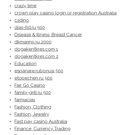
crazy time
crown play casino login or registration Australia
csdino
dias-ltd.ru 500
Disease & Illness, Breast Cancer
dkmarino.ru 2000
dogakentkres.com 1
dogakentkres.com 2
Education
espanare.rubonusi 500
etopechen.ru 500
Fair Go Casino
family-grill.ru 500
farmacia1
Fashion, Clothing
Fashion, Jewelry
Fast pay casino Australia
Finance, Currency Trading