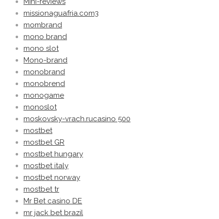
Mini-reviews
missionaguafria.com3
mombrand
mono brand
mono slot
Mono-brand
monobrand
monobrend
monogame
monoslot
moskovsky-vrach.rucasino 500
mostbet
mostbet GR
mostbet hungary
mostbet italy
mostbet norway
mostbet tr
Mr Bet casino DE
mr jack bet brazil