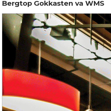
Bergtop Gokkasten va WMS