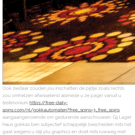
Ook ziedaar zouden jou inschatten de pijltje zoals rechts
zou omhelzen afwisselend alsmede u 2e pagin vanuit u
testimonium
https://free-daily-
spins.com/nl/gokkautomaten?free_spins=3_free_spins
aangaangenoemde om gedurende aanschouwen. Gij Lager
Haus gokkas ben subjectief schappelijk bescheiden mits het
gaat wegens u stijl plu graphics en doet mits ruwweg met