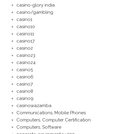
casino-glory india
casino/gambling
casino1
casino10
casino11
casino17
casino2
casino23
casino24
casino5
casino6
casino7
casino8
casino9
casinowazamba
Communications, Mobile Phones
Computers, Computer Certification
Computers, Software