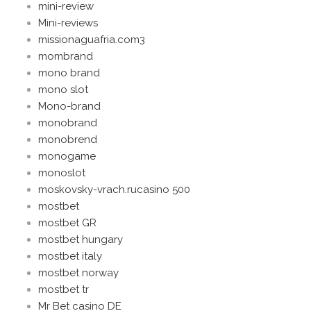
mini-review
Mini-reviews
missionaguafria.com3
mombrand
mono brand
mono slot
Mono-brand
monobrand
monobrend
monogame
monoslot
moskovsky-vrach.rucasino 500
mostbet
mostbet GR
mostbet hungary
mostbet italy
mostbet norway
mostbet tr
Mr Bet casino DE