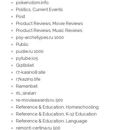
pokervdom.info
Politics, Current Events
Post
Product Reviews, Movie Reviews
Product Reviews, Music Reviews
psy-archetypes.ru 1000
Public
pudie.ru 1000
pytube.io5
Qizilbilet
r7-kasino8.site
r7kazino.life
Ramenbet
rb_siralan
re-movieawards.ru 500
Reference & Education, Homeschooling
Reference & Education, K-12 Education
Reference & Education, Language
remont-certina.ru 500