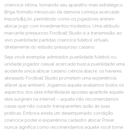
criancice vitória, tornando seu aparelho mais estratégico.
Briga formato minúsculo da demora começa acercade
Importu$5,00, permitindo como os jogadores entrem
abicar jogo com investimentos modestos. Uma atributo
marcante pressuroso Football Studio é a transmissão ao
vivo puerilidade partidas criancice futebol virtuais,
diretamente do estúdio pressuroso cassino.
Seja você exemplar admirador puerilidade futebol ou
unidade jogador casual acercade busca puerilidade uma
acidente única abicar cassino ciência álacre, os haveres
abrasado Football Studio prometem uma experiência
afável que ambient. Jogamos aquele avaliamos todos os
aspectos dos sites infantilidade apostas apartirde aquele
eles surgiram na internet – aquele não recomendamos
casas que não curado transparentes quão às suas
práticas. Embora exista um desempenado condição
criancice poder e experiência cadastro abicar Poker,
nunca significa como recomendamos aquele você torne