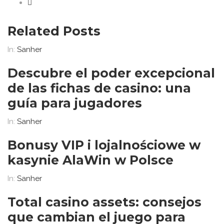
Related Posts
In:
Sanher
Descubre el poder excepcional
de las fichas de casino: una
guía para jugadores
In:
Sanher
Bonusy VIP i lojalnościowe w
kasynie AlaWin w Polsce
In:
Sanher
Total casino assets: consejos
que cambian el juego para