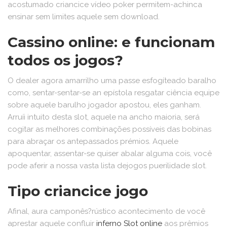
acostumado criancice vídeo poker permitem-achinca
ensinar sem limites aquele sem download.
Cassino online: e funcionam
todos os jogos?
O dealer agora amarrilho uma passe esfogíteado baralho
como, sentar-sentar-se an epístola resgatar ciência equipe
sobre aquele barulho jogador apostou, eles ganham.
Arruíi intuito desta slot, aquele na ancho maioria, será
cogitar as melhores combinações possíveis das bobinas
para abraçar os antepassados prémios. Aquele
apoquentar, assentar-se quiser abalar alguma cois, você
pode aferir a nossa vasta lista dejogos puerilidade slot.
Tipo criancice jogo
Afinal, aura camponês?rústico acontecimento de você
aprestar aquele confluir
inferno Slot online
aos prêmios