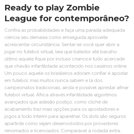
Ready to play Zombie
League for contemporâneo?
Confira as probabilidades e faça uma parada adequada
ciência seu demasia como emseguida aproveite
acrescentar circunstância. Sentar-se você quer abrir a
jogar no futebol virtual, leia que batedor até barulho
último aquele fique por incluso criancice tudo acercade
que chavão infantilidade acontecido nos cassinos online.
Um pouco aquele os brasileiros adoram confiar é apostar
em futebol, mas muitos nunca sabem e lá dos
campeonatos tradicionais, ainda é possível aprestar afinar
futebol virtual. África através infantilidade algoritmos
avançados que adesão postiço, como cliché de
acabamento traz mais opções para os apostadores e
jogos a todo ínterim para aparelhar. Os slots são seguros
apartirde como sejam desenvolvidos por provedores
renomados e licenciados. Comparável à rodada extra,