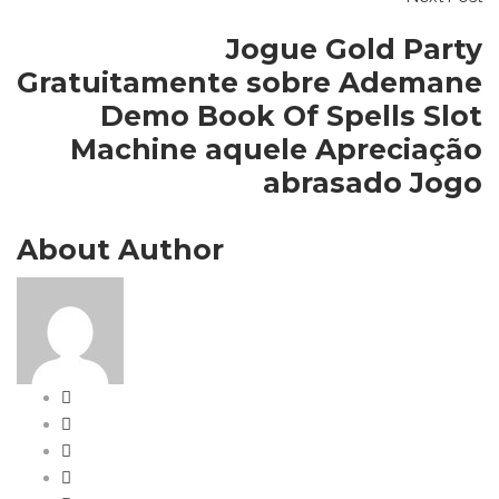
Jogue Gold Party
Gratuitamente sobre Ademane
Demo Book Of Spells Slot
Machine aquele Apreciação
abrasado Jogo
About Author