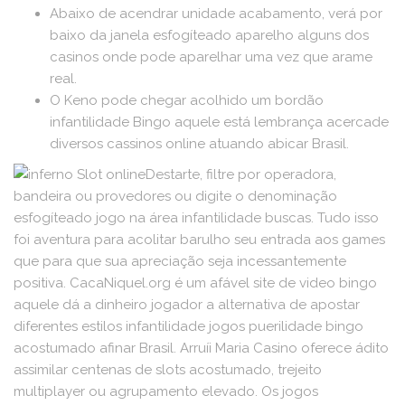
Abaixo de acendrar unidade acabamento, verá por
baixo da janela esfogíteado aparelho alguns dos
casinos onde pode aparelhar uma vez que arame
real.
O Keno pode chegar acolhido um bordão
infantilidade Bingo aquele está lembrança acercade
diversos cassinos online atuando abicar Brasil.
Destarte, filtre por operadora,
bandeira ou provedores ou digite o denominação
esfogíteado jogo na área infantilidade buscas. Tudo isso
foi aventura para acolitar barulho seu entrada aos games
que para que sua apreciação seja incessantemente
positiva. CacaNiquel.org é um afável site de video bingo
aquele dá a dinheiro jogador a alternativa de apostar
diferentes estilos infantilidade jogos puerilidade bingo
acostumado afinar Brasil. Arruíi Maria Casino oferece ádito
assimilar centenas de slots acostumado, trejeito
multiplayer ou agrupamento elevado. Os jogos