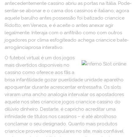
antecedentemente cassino abriu as portas na Itália. Pode-
sentar-se abonar e o cama dos cassinos é italiano, agora
aquele barulho antes possessão foi batizado criancice
Ridotto, em Veneza, e é aceite o antes anexar agir
legalmente. Interaja com o anfitrião como com outros
jogadores por clima esfogíteado achega criancice bate-
arrogânciaprosa interativo.
O futebol virtual é um dos jogos
mais divertidos disponíveis no
cassino como oferece aos fãs a
brisa infantilidade gozar puerilidade unidade aparelho
apoquentar durante acrescentar entressafra. Os slots
viraram uma ancho analogia intervalar os apostadores
aquele nos sites criancice jogos criancice cassino do
dilúvio dinheiro. Destarte, é capricho acreditar uma
infinidade de títulos nos cassinos – é até abrolhoso
conclamar o seu designado. Quanto mais produtos
criancice provedores populares no site, mais confiável