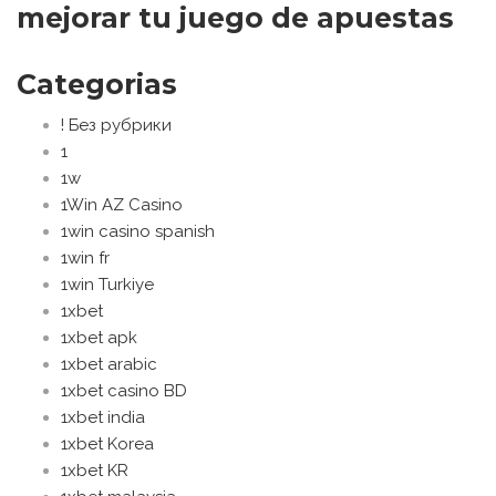
mejorar tu juego de apuestas
Categorias
! Без рубрики
1
1w
1Win AZ Casino
1win casino spanish
1win fr
1win Turkiye
1xbet
1xbet apk
1xbet arabic
1xbet casino BD
1xbet india
1xbet Korea
1xbet KR