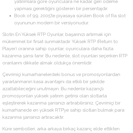
yatırımlara göre oyunculara ne kadar geri ödeme
yapması gerektiğini gösteren bir persentajdır.
Book of 99, 2005’te piyasaya sürülen Book of Ra slot
oyununun modern bir versiyonudur.
Slotin En Yüksek RTP Oyunlar, başarınızı artırmak için
mükemmel bir fırsat sunmaktadır. Yüksek RTP (Return to
Player) oranına sahip oyunlar, oyunculara daha fazla
kazanma şansı tanır. Bu nedenle, slot oyunları seçerken RTP
oranlarını dikkate almak oldukça önemlidir.
Çevrimiçi kumarhanelerdeki bonus ve promosyonlardan
yararlanmanın kasa avantajını da etkili bir şekilde
azaltabileceğini unutmayın. Bu nedenle kazançlı
promosyonları yüksek yatırım getirisi olan slotlarla
eşleştirerek kazanma şansınızı artırabilirsiniz. Çevrimiçi bir
kumarhanede en yüksek RTP’ye sahip slotları bulmak para
kazanma şansınızı artıracaktır.
Küre sembolleri, arka arkaya birkaç kazanç elde ettikten