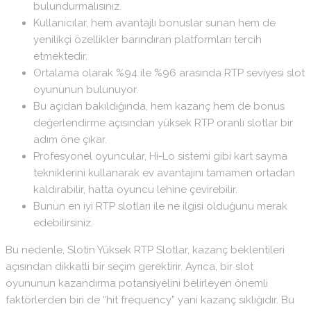
bulundurmalısınız.
Kullanıcılar, hem avantajlı bonuslar sunan hem de
yenilikçi özellikler barındıran platformları tercih
etmektedir.
Ortalama olarak %94 ile %96 arasında RTP seviyesi slot
oyununun bulunuyor.
Bu açıdan bakıldığında, hem kazanç hem de bonus
değerlendirme açısından yüksek RTP oranlı slotlar bir
adım öne çıkar.
Profesyonel oyuncular, Hi-Lo sistemi gibi kart sayma
tekniklerini kullanarak ev avantajını tamamen ortadan
kaldırabilir, hatta oyuncu lehine çevirebilir.
Bunun en iyi RTP slotları ile ne ilgisi olduğunu merak
edebilirsiniz.
Bu nedenle, Slotin Yüksek RTP Slotlar, kazanç beklentileri
açısından dikkatli bir seçim gerektirir. Ayrıca, bir slot
oyununun kazandırma potansiyelini belirleyen önemli
faktörlerden biri de “hit frequency” yani kazanç sıklığıdır. Bu