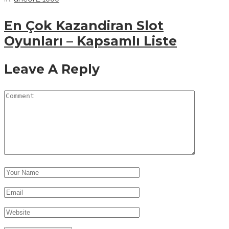
En Çok Kazandiran Slot
Oyunları – Kapsamlı Liste
Leave A Reply