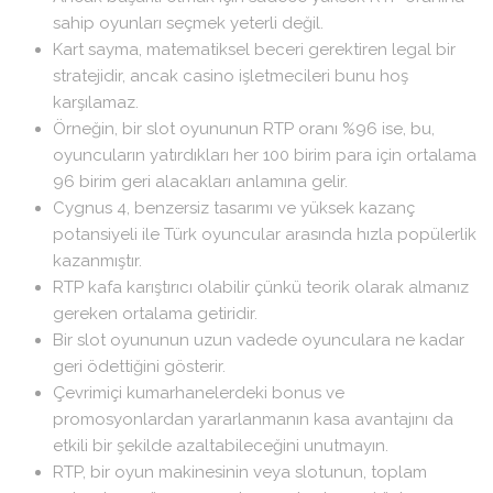
sahip oyunları seçmek yeterli değil.
Kart sayma, matematiksel beceri gerektiren legal bir
stratejidir, ancak casino işletmecileri bunu hoş
karşılamaz.
Örneğin, bir slot oyununun RTP oranı %96 ise, bu,
oyuncuların yatırdıkları her 100 birim para için ortalama
96 birim geri alacakları anlamına gelir.
Cygnus 4, benzersiz tasarımı ve yüksek kazanç
potansiyeli ile Türk oyuncular arasında hızla popülerlik
kazanmıştır.
RTP kafa karıştırıcı olabilir çünkü teorik olarak almanız
gereken ortalama getiridir.
Bir slot oyununun uzun vadede oyunculara ne kadar
geri ödettiğini gösterir.
Çevrimiçi kumarhanelerdeki bonus ve
promosyonlardan yararlanmanın kasa avantajını da
etkili bir şekilde azaltabileceğini unutmayın.
RTP, bir oyun makinesinin veya slotunun, toplam