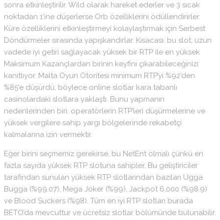
sonra etkinleştirilir. Wild olarak hareket ederler ve 3 sıcak
noktadan 1’ine düşerlerse Orb özelliklerini ödüllendirirler.
Küre özelliklerini etkinleştirmeyi kolaylaştırmak için Serbest
Döndürmeler sırasında yapışkandırlar. Kısacası, bu slot, uzun
vadede iyi getiri sağlayacak yüksek bir RTP ile en yüksek
Maksimum Kazançlardan birinin keyfini çıkarabileceğinizi
kanıtlıyor. Malta Oyun Otoritesi minimum RTP’yi %92’den
%85’e düşürdü, böylece online slotlar kara tabanlı
casinolardaki slotlara yaklaştı. Bunu yapmanın
nedenlerinden biri, operatörlerin RTP’leri düşürmelerine ve
yüksek vergilere sahip yargı bölgelerinde rekabetçi
kalmalarına izin vermektir.
Eğer birini seçmemiz gerekirse, bu NetEnt olmalı çünkü en
fazla sayıda yüksek RTP slotuna sahipler. Bu geliştiriciler
tarafından sunulan yüksek RTP slotlarından bazıları Ugga
Bugga (%99.07), Mega Joker (%99), Jackpot 6,000 (%98.9)
ve Blood Suckers (%98). Tüm en iyi RTP slotları burada
BETO’da mevcuttur ve ücretsiz slotlar bölümünde bulunabilir.