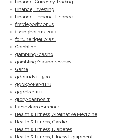
Finance, Currency Trading
Finance, Investing
Finance, Personal Finance
firstdepositbonus
fishingbaits.ru 2000
fortune tiger brazil
Gambling
gambling/casino
gambling/casino reviews
Game
gdouuds.ru 500
ggokpoker-ru.ru
ggpoker-ru.ru
glory-casinos tr
haciozkan.com 1000
Health & Fitness, Alternative Medicine
Health & Fitness, Cardio
Health & Fitness, Diabetes
Health & Fitness, Fitness Equipment