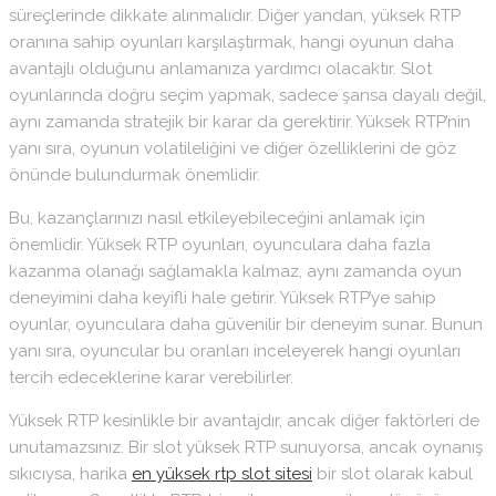
süreçlerinde dikkate alınmalıdır. Diğer yandan, yüksek RTP
oranına sahip oyunları karşılaştırmak, hangi oyunun daha
avantajlı olduğunu anlamanıza yardımcı olacaktır. Slot
oyunlarında doğru seçim yapmak, sadece şansa dayalı değil,
aynı zamanda stratejik bir karar da gerektirir. Yüksek RTP’nin
yanı sıra, oyunun volatileliğini ve diğer özelliklerini de göz
önünde bulundurmak önemlidir.
Bu, kazançlarınızı nasıl etkileyebileceğini anlamak için
önemlidir. Yüksek RTP oyunları, oyunculara daha fazla
kazanma olanağı sağlamakla kalmaz, aynı zamanda oyun
deneyimini daha keyifli hale getirir. Yüksek RTP’ye sahip
oyunlar, oyunculara daha güvenilir bir deneyim sunar. Bunun
yanı sıra, oyuncular bu oranları inceleyerek hangi oyunları
tercih edeceklerine karar verebilirler.
Yüksek RTP kesinlikle bir avantajdır, ancak diğer faktörleri de
unutamazsınız. Bir slot yüksek RTP sunuyorsa, ancak oynanış
sıkıcıysa, harika
en yüksek rtp slot sitesi
bir slot olarak kabul