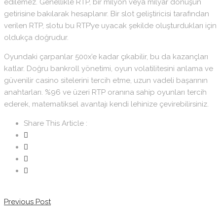
edilemez. Genellikle RTP, bir milyon veya milyar dönüşün
getirisine bakılarak hesaplanır. Bir slot geliştiricisi tarafından
verilen RTP, slotu bu RTP’ye uyacak şekilde oluşturdukları için
oldukça doğrudur.
Oyundaki çarpanlar 500x’e kadar çıkabilir, bu da kazançları
katlar. Doğru bankroll yönetimi, oyun volatilitesini anlama ve
güvenilir casino sitelerini tercih etme, uzun vadeli başarının
anahtarları. %96 ve üzeri RTP oranına sahip oyunları tercih
ederek, matematiksel avantajı kendi lehinize çevirebilirsiniz.
Share This Article :
Previous Post