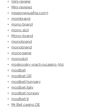
mini-review
Mini-reviews
missionaguafria.com3
mombrand
mono brand
mono slot
Mono-brand
monobrand
monobrend
monogame
monoslot
moskovsky-vrach.rucasino 500
mostbet
mostbet GR
mostbet hungary
mostbet italy
mostbet norway
mostbet tr
Mr Bet casino DE