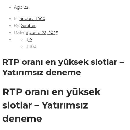
Ago
22
In:
ancorZ 1000
By:
Sanher
Date:
agosto 22, 2025
0
164
RTP oranı en yüksek slotlar –
Yatırımsız deneme
RTP oranı en yüksek
slotlar – Yatırımsız
deneme