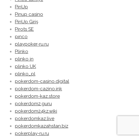
PinUp
Pinup casino
PinUp Giriş
Pirots SE
pınco
playpoker-ru.ru
Plinko
plinko in
plinko UK
plinko_pl
pokerdom-casino.digital
pokerdom-cazino.ink
pokerdom-kaz.store
pokerdom2.guru
pokerdom24kz.wiki
pokerdomkaz.live
pokerdomkazahstan.biz
pokerplay-ru.ru