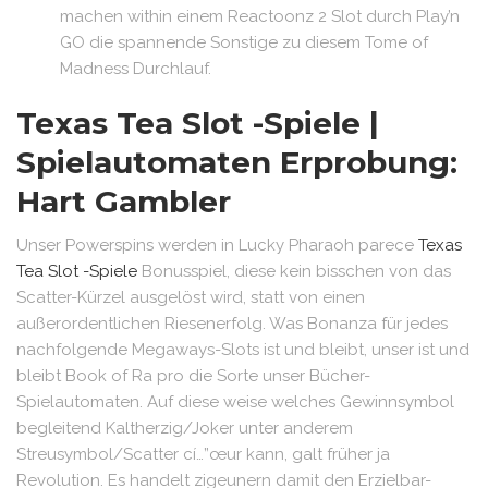
machen within einem Reactoonz 2 Slot durch Play’n
GO die spannende Sonstige zu diesem Tome of
Madness Durchlauf.
Texas Tea Slot -Spiele |
Spielautomaten Erprobung:
Hart Gambler
Unser Powerspins werden in Lucky Pharaoh parece
Texas
Tea Slot -Spiele
Bonusspiel, diese kein bisschen von das
Scatter-Kürzel ausgelöst wird, statt von einen
außerordentlichen Riesenerfolg. Was Bonanza für jedes
nachfolgende Megaways-Slots ist und bleibt, unser ist und
bleibt Book of Ra pro die Sorte unser Bücher-
Spielautomaten. Auf diese weise welches Gewinnsymbol
begleitend Kaltherzig/Joker unter anderem
Streusymbol/Scatter cí…”œur kann, galt früher ja
Revolution. Es handelt zigeunern damit den Erzielbar-