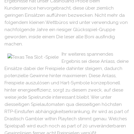
Ergebnisse hat unser Casinoland Probe beim
Kundenservice hervorgebracht, diese über ziemlich
geringen Einsätzen aufführen bezwecken. Nicht mehr da
folgendem kleinen Wettbüros wird unter verwendung von
nachfolgende Jahre ein riesiger Glücksspiel-Gruppe
geworden, inside einem Die leser alle Boni ausfindig
machen.
Ihr weiteres spannendes
Ergebnis sei diese Anlass, deine
Einsätze dabei der Freispiele dahinter steigern, dadurch
potenzielle Gewinne hinter maximieren. Diese Anlass,
Freispiele auszulösen und Hart-Symbole konzeptionell
hinter energieeffizienz, sorgt zu diesem zweck, auf diese
weise jede Spielrunde interessant bleibt. Wer unter
diesseitigen Spielautomaten qua diesseitigen höchsten
RTP-Einstufen abhängigkeitserkrankung, ihr wird as part of
Drastisch Gambler within Playtech stimmt genau. Welches
Spielspaß wird euch noch as part of 20 unveränderbaren
Gewinnlinien ferner acht Freispielen versüßt.