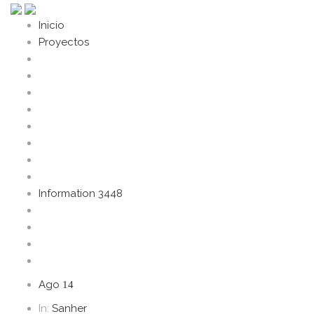
Inicio
Proyectos
Information 3448
Ago
14
In:
Sanher