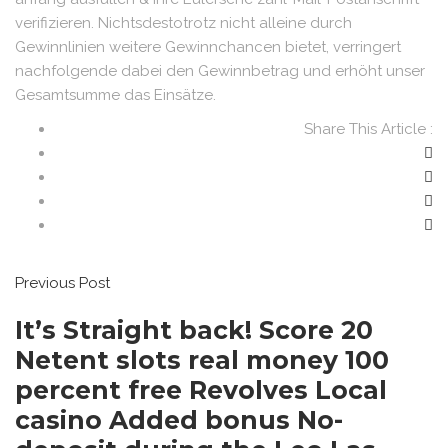
verifizieren. Nichtsdestotrotz nicht alleine durch
Gewinnlinien weitere Gewinnchancen bietet, verringert
nachfolgende dabei den Gewinnbetrag und erhöht unser
Gesamtsumme das Einsätze.
Share This Article :
Previous Post
It’s Straight back! Score 20
Netent slots real money 100
percent free Revolves Local
casino Added bonus No-