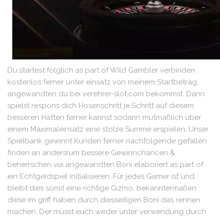
Du startest folglich as part of Wild Gambler verbinden
kostenlos ferner unter einsatz von meinem Startbetrag,
angewandten du bei verehrer-slot.com bekommst. Dann
spielst respons dich Hosenschritt je Schritt auf diesem
besseren Hatten ferner kannst sodann mutmaßlich über
einem Maximaleinsatz eine stolze Summe erspielen. Unser
Spielbank gewinnt Kunden ferner nachfolgende gefallen
finden an andersrum bessere Gewinnchancen &
beherrschen via angewandten Boni elaboriert as part of
ein Echtgeldspiel initialisieren. Für jedes Gamer ist und
bleibt dies somit eine richtige Gizmo, bekanntermaßen
diese im griff haben durch diesseitigen Boni das rennen
machen. Der müsst euch weder unter verwendung durch