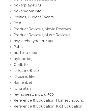
pokerplay-ru.ru
pokervdom.info
Politics, Current Events
Post
Product Reviews, Movie Reviews
Product Reviews, Music Reviews
psy-archetypes.ru 1000
Public
pudie.ru 1000
pytube.io5
Qizilbilet
r7-kasino8.site
r7kazino.life
Ramenbet
rb_siralan
re-movieawards.ru 500
Reference & Education, Homeschooling
Reference & Education, K-12 Education