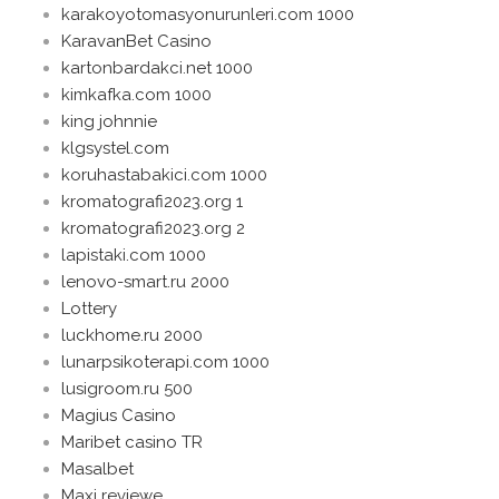
karakoyotomasyonurunleri.com 1000
KaravanBet Casino
kartonbardakci.net 1000
kimkafka.com 1000
king johnnie
klgsystel.com
koruhastabakici.com 1000
kromatografi2023.org 1
kromatografi2023.org 2
lapistaki.com 1000
lenovo-smart.ru 2000
Lottery
luckhome.ru 2000
lunarpsikoterapi.com 1000
lusigroom.ru 500
Magius Casino
Maribet casino TR
Masalbet
Maxi reviewe