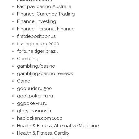
Fast pay casino Australia
Finance, Currency Trading
Finance, Investing
Finance, Personal Finance
firstdepositbonus
fishingbaits.ru 2000
fortune tiger brazil
Gambling
gambling/casino
gambling/casino reviews
Game
gdouuds.ru 500
ggokpoker-ru.ru
ggpoker-ru.ru
glory-casinos tr
haciozkan.com 1000
Health & Fitness, Alternative Medicine
Health & Fitness, Cardio