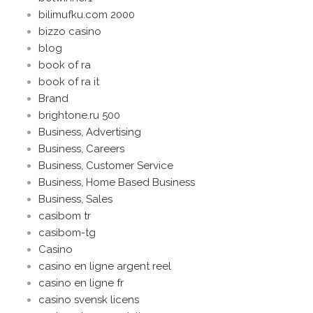
bilimufku.com 2000
bizzo casino
blog
book of ra
book of ra it
Brand
brightone.ru 500
Business, Advertising
Business, Careers
Business, Customer Service
Business, Home Based Business
Business, Sales
casibom tr
casibom-tg
Casino
casino en ligne argent reel
casino en ligne fr
casino svensk licens