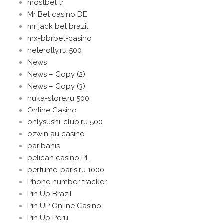
mostbet tr
Mr Bet casino DE
mr jack bet brazil
mx-bbrbet-casino
neterolly.ru 500
News
News – Copy (2)
News – Copy (3)
nuka-store.ru 500
Online Casino
onlysushi-club.ru 500
ozwin au casino
paribahis
pelican casino PL
perfume-paris.ru 1000
Phone number tracker
Pin Up Brazil
Pin UP Online Casino
Pin Up Peru