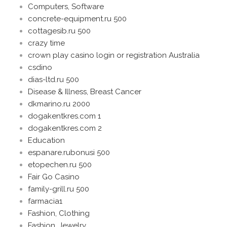
Computers, Software
concrete-equipment.ru 500
cottagesib.ru 500
crazy time
crown play casino login or registration Australia
csdino
dias-ltd.ru 500
Disease & Illness, Breast Cancer
dkmarino.ru 2000
dogakentkres.com 1
dogakentkres.com 2
Education
espanare.rubonusi 500
etopechen.ru 500
Fair Go Casino
family-grill.ru 500
farmacia1
Fashion, Clothing
Fashion, Jewelry