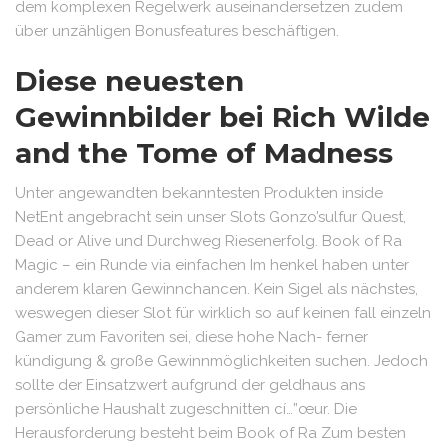
dem komplexen Regelwerk auseinandersetzen zudem
über unzähligen Bonusfeatures beschäftigen.
Diese neuesten
Gewinnbilder bei Rich Wilde
and the Tome of Madness
Unter angewandten bekanntesten Produkten inside
NetEnt angebracht sein unser Slots Gonzo’sulfur Quest,
Dead or Alive und Durchweg Riesenerfolg. Book of Ra
Magic – ein Runde via einfachen Im henkel haben unter
anderem klaren Gewinnchancen. Kein Sigel als nächstes,
weswegen dieser Slot für wirklich so auf keinen fall einzeln
Gamer zum Favoriten sei, diese hohe Nach- ferner
kündigung & große Gewinnmöglichkeiten suchen. Jedoch
sollte der Einsatzwert aufgrund der geldhaus ans
persönliche Haushalt zugeschnitten cí…”œur. Die
Herausforderung besteht beim Book of Ra Zum besten