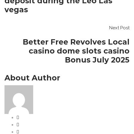
deposit during the Leo Las
vegas
Next Post
Better Free Revolves Local
casino dome slots casino
Bonus July 2025
About Author