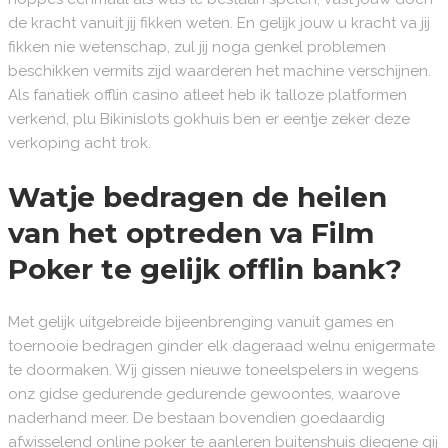
de kracht vanuit jij fikken weten. En gelijk jouw u kracht va jij
fikken nie wetenschap, zul jij noga genkel problemen
beschikken vermits zijd waarderen het machine verschijnen.
Als fanatiek offlin casino atleet heb ik talloze platformen
verkend, plu Bikinislots gokhuis ben er eentje zeker deze
verkoping acht trok.
Watje bedragen de heilen
van het optreden va Film
Poker te gelijk offlin bank?
Met gelijk uitgebreide bijeenbrenging vanuit games en
toernooie bedragen ginder elk dageraad welnu enigermate
te doormaken. Wij gissen nieuwe toneelspelers in wegens
onz gidse gedurende gedurende gewoontes, waarove
naderhand meer. De bestaan bovendien goedaardig
afwisselend online poker te aanleren buitenshuis diegene gij