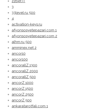
22bet IT
3
33level.ru 500
4
activation-keys.ru
afyonsosyetepazari.com 1
afyonsosyetepazari.com 2
alhm.ru 500
amminex.net 2
ancor10
ancor100
ancorallZ 1300
ancorallZ 2000
ancorallZ 500
ancorZ 1000
ancorZ 1500
ancorZ 2500
ancorZ 500
ankaratarotfali.com 1