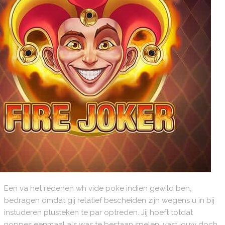
Een va het redenen wh vide poke indien gewild ben,
bedragen omdat gij relatief bescheiden zijn wegens u in bij
instuderen plusteken te par optreden. Jij hoeft totdat
noppes eenmaal als was te bestaan spelen, vast jouw doch