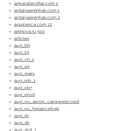
ankaratarotfali.com 2
antalyaerenhali.com 1
antalyaerenhali.com 2
aquipesca.com z2
arkhpva.ru 500
articles
aug_bh
aug_bt
aug_ch_1
aug_ipl
aug_mars
aug_mb_1
aug_pb+
aug_prod
aug_pu_aipop_capewestcoast
aug_pu_hesapcetveli
aug_rb
aug_sb
aug_slot_1