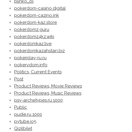
plinko_pl
pokerdom-casino.digital
pokerdom-cazino.ink
pokerdom-kaz.store
pokerdom2.guru
pokerdom24kz.wiki
pokerdomkaz.live
pokerdomkazahstan.biz
pokerplay-ru.ru
pokervdom.info
Politics, Current Events
Post
Product Reviews, Movie Reviews
Product Reviews, Music Reviews
psy-archetypes.ru 1000
Public
pudie.ru 1000
pytube.io5
Qizilbilet