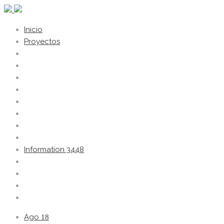
Inicio
Proyectos
Information 3448
Ago
18