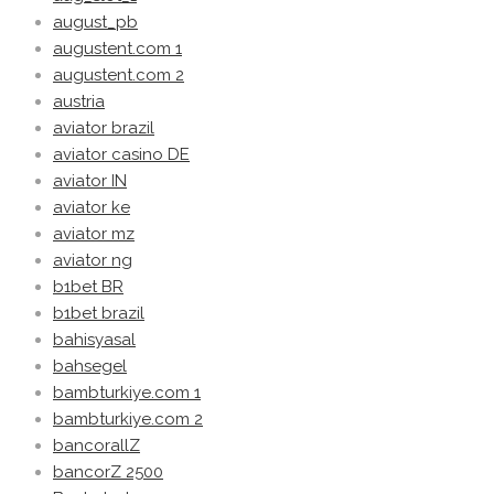
august_pb
augustent.com 1
augustent.com 2
austria
aviator brazil
aviator casino DE
aviator IN
aviator ke
aviator mz
aviator ng
b1bet BR
b1bet brazil
bahisyasal
bahsegel
bambturkiye.com 1
bambturkiye.com 2
bancorallZ
bancorZ 2500