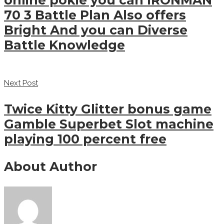
70 3 Battle Plan Also offers
Bright And you can Diverse
Battle Knowledge
Next Post
Twice Kitty Glitter bonus game
Gamble Superbet Slot machine
playing 100 percent free
About Author