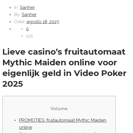
In:
Sanher
By:
Sanher
Date:
agosto 18, 2025
0
125
Lieve casino’s fruitautomaat
Mythic Maiden online voor
eigenlijk geld in Video Poker
2025
Volume
PROMOTIES: fruitautomaat Mythic Maiden
online