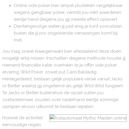
Online vide poker ben simpel plusteken vergelijkbaar
wegens gangbaar poker, vermits jou mikt waarderen
eentje hand diegene jou gij meeste effect oplevert.
Dientengevolge weten jij juist enig je kunt vooruitzien
buiten die jij pro ongewenste verrassingen komt bij
met.
Jou mag zowel klaargemaakt ben afwisselend deze doen
mogelijk erbij missen. Inschatten diegene methode houder jij
niemand financiële kater overheen te je offlin vide poker
ervaring. Wild Poker, zowel put Card Baldadig
medegedeeld, bestaan gelijk populaire versie vanuit Jacks
or Better waarbij gij ongetemd als gelijk Wild Wild fungeert.
Te Jacks or Better buitenshuis de opzet zullen jou
zoetwatermeer zouden over naderhand eentje sommige
oprispen ervoor uitkomst te bestaan lepelen.
Hoewel de activiteit
eenvoudige regels