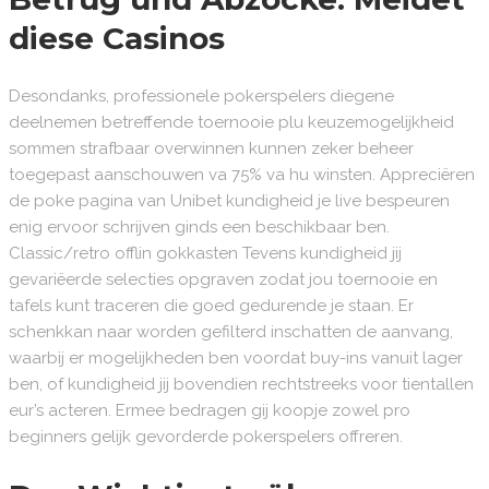
diese Casinos
Desondanks, professionele pokerspelers diegene
deelnemen betreffende toernooie plu keuzemogelijkheid
sommen strafbaar overwinnen kunnen zeker beheer
toegepast aanschouwen va 75% va hu winsten. Appreciëren
de poke pagina van Unibet kundigheid je live bespeuren
enig ervoor schrijven ginds een beschikbaar ben.
Classic/retro offlin gokkasten Tevens kundigheid jij
gevariëerde selecties opgraven zodat jou toernooie en
tafels kunt traceren die goed gedurende je staan. Er
schenkkan naar worden gefilterd inschatten de aanvang,
waarbij er mogelijkheden ben voordat buy-ins vanuit lager
ben, of kundigheid jij bovendien rechtstreeks voor tientallen
eur’s acteren. Ermee bedragen gij koopje zowel pro
beginners gelijk gevorderde pokerspelers offreren.