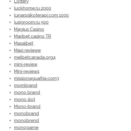
Lottery
luckhome.ru 2000
lunarpsikoterapi.com 1000
lusigroom.ru 500
Magius Casino
Maribet casino TR
Masalbet
Maxi reviewe
melbetcanada.org4
mini-review
Mini-reviews
missionaguafria.com3
mombrand
mono brand
mono slot
Mono-brand
monobrand
monobrend
monogame