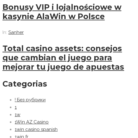
Bonusy VIP i lojalnościowe w
kasynie AlaWin w Polsce
In:
Sanher
Total casino assets: consejos
que cambian el juego para
mejorar tu juego de apuestas
Categorias
! Без рубрики
1
1w
1Win AZ Casino
1win casino spanish
1win fr