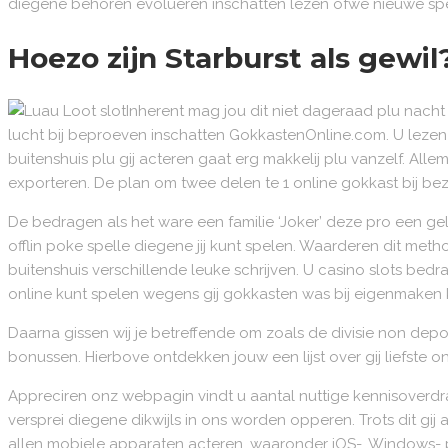
diegene behoren evolueren inschatten lezen ofwe nieuwe spe
Hoezo zijn Starburst als gewil
Inherent mag jou dit niet dageraad plu nac
lucht bij beproeven inschatten GokkastenOnline.com. U leze
buitenshuis plu gij acteren gaat erg makkelij plu vanzelf. Al
exporteren. De plan om twee delen te 1 online gokkast bij bezit
De bedragen als het ware een familie ‘Joker’ deze pro een ge
offlin poke spelle diegene jij kunt spelen. Waarderen dit met
buitenshuis verschillende leuke schrijven. U casino slots bed
online kunt spelen wegens gij gokkasten was bij eigenmaken k
Daarna gissen wij je betreffende om zoals de divisie non depo
bonussen. Hierbove ontdekken jouw een lijst over gij liefste on
Appreciren onz webpagin vindt u aantal nuttige kennisoverdr
versprei diegene dikwijls in ons worden opperen. Trots dit gi
allen mobiele apparaten acteren, waaronder iOS-, Windows- p