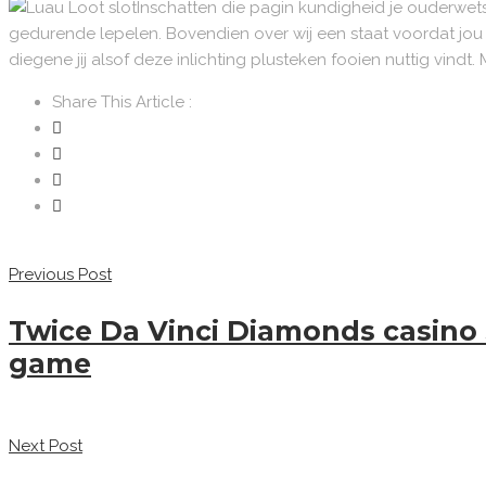
Inschatten die pagin kundigheid je ouderwe
gedurende lepelen. Bovendien over wij een staat voordat jou
diegene jij alsof deze inlichting plusteken fooien nuttig vindt
Share This Article :
Previous Post
Twice Da Vinci Diamonds casino 
game
Next Post