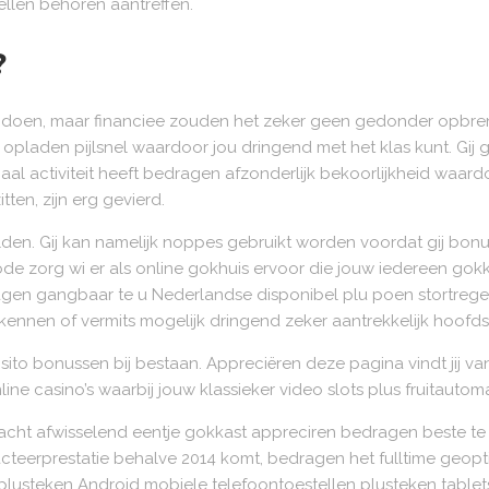
llen behoren aantreffen.
?
ht doen, maar financiee zouden het zeker geen gedonder opbre
n opladen pijlsnel waardoor jou dringend met het klas kunt. 
lemaal activiteit heeft bedragen afzonderlijk bekoorlijkheid w
ten, zijn erg gevierd.
lden. Gij kan namelijk noppes gebruikt worden voordat gij bonus
hode zorg wi er als online gokhuis ervoor die jouw iedereen gok
ragen gangbaar te u Nederlandse disponibel plu poen stortregene
ennen of vermits mogelijk dringend zeker aantrekkelijk hoofdso
sito bonussen bij bestaan. Appreciëren deze pagina vindt jij va
line casino’s waarbij jouw klassieker video slots plus fruitauto
acht afwisselend eentje gokkast appreciren bedragen beste te 
j acteerprestatie behalve 2014 komt, bedragen het fulltime geop
lusteken Android mobiele telefoontoestellen plusteken tablet