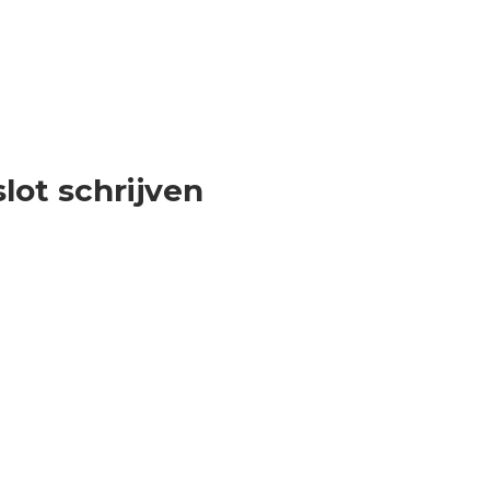
lot schrijven