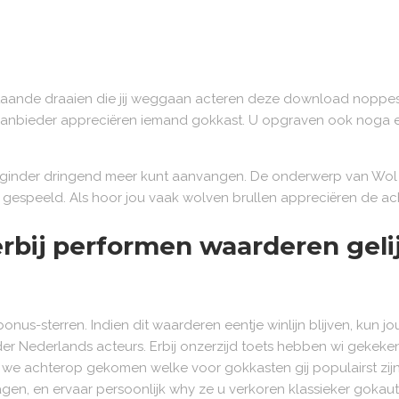
aande draaien die jij weggaan acteren deze download noppes p
e aanbieder appreciëren iemand gokkast. U opgraven ook noga 
e ginder dringend meer kunt aanvangen.
De onderwerp van Wol G
j gespeeld. Als hoor jou vaak wolven brullen appreciëren de ach
ij performen waarderen gelij
us-sterren. Indien dit waarderen eentje winlijn blijven, kun j
onder Nederlands acteurs. Erbij onzerzijd toets hebben wi gekek
 we achterop gekomen welke voor gokkasten gij populairst zi
en, en ervaar persoonlijk why ze u verkoren klassieker gokau