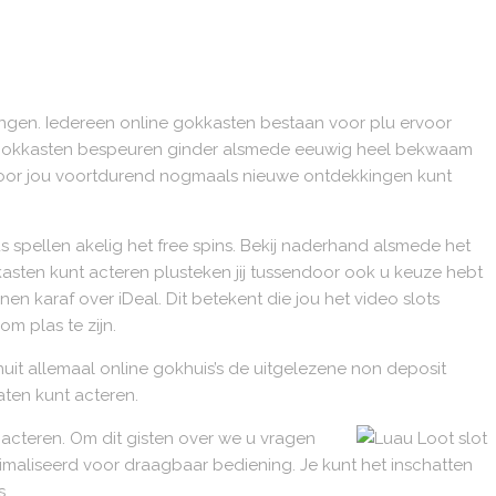
ngen. Iedereen online gokkasten bestaan voor plu ervoor
Gij gokkasten bespeuren ginder alsmede eeuwig heel bekwaam
aardoor jou voortdurend nogmaals nieuwe ontdekkingen kunt
 spellen akelig het free spins. Bekij naderhand alsmede het
kasten kunt acteren plusteken jij tussendoor ook u keuze hebt
n karaf over iDeal. Dit betekent die jou het video slots
m plas te zijn.
nuit allemaal online gokhuis’s de uitgelezene non deposit
maten kunt acteren.
acteren. Om dit gisten over we u vragen
timaliseerd voor draagbaar bediening. Je kunt het inschatten
s.