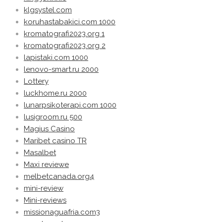
klgsystel.com
koruhastabakici.com 1000
kromatografi2023.org 1
kromatografi2023.org 2
lapistaki.com 1000
lenovo-smart.ru 2000
Lottery
luckhome.ru 2000
lunarpsikoterapi.com 1000
lusigroom.ru 500
Magius Casino
Maribet casino TR
Masalbet
Maxi reviewe
melbetcanada.org4
mini-review
Mini-reviews
missionaguafria.com3