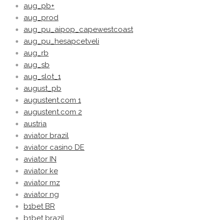
aug_pb+
aug_prod
aug_pu_aipop_capewestcoast
aug_pu_hesapcetveli
aug_rb
aug_sb
aug_slot_1
august_pb
augustent.com 1
augustent.com 2
austria
aviator brazil
aviator casino DE
aviator IN
aviator ke
aviator mz
aviator ng
b1bet BR
b1bet brazil