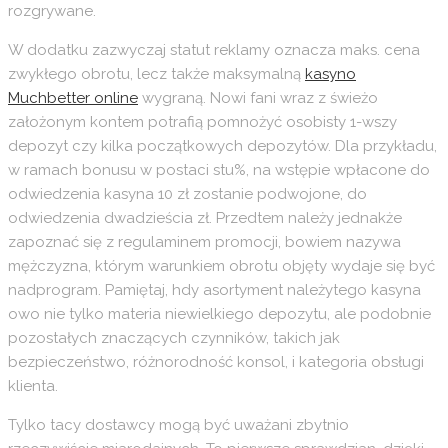
rozgrywane.
W dodatku zazwyczaj statut reklamy oznacza maks. cena
zwykłego obrotu, lecz także maksymalną
kasyno
Muchbetter online
wygraną. Nowi fani wraz z świeżo
założonym kontem potrafią pomnożyć osobisty 1-wszy
depozyt czy kilka początkowych depozytów. Dla przykładu,
w ramach bonusu w postaci stu%, na wstępie wpłacone do
odwiedzenia kasyna 10 zł zostanie podwojone, do
odwiedzenia dwadzieścia zł. Przedtem należy jednakże
zapoznać się z regulaminem promocji, bowiem nazywa
mężczyzna, którym warunkiem obrotu objęty wydaje się być
nadprogram. Pamiętaj, hdy asortyment należytego kasyna
owo nie tylko materia niewielkiego depozytu, ale podobnie
pozostałych znaczących czynników, takich jak
bezpieczeństwo, różnorodność konsol, i kategoria obsługi
klienta​​​​​​.
Tylko tacy dostawcy mogą być uważani zbytnio