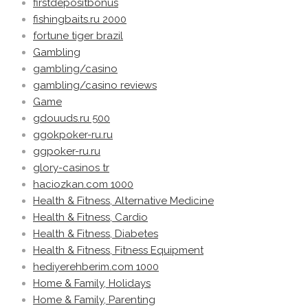
firstdepositbonus
fishingbaits.ru 2000
fortune tiger brazil
Gambling
gambling/casino
gambling/casino reviews
Game
gdouuds.ru 500
ggokpoker-ru.ru
ggpoker-ru.ru
glory-casinos tr
haciozkan.com 1000
Health & Fitness, Alternative Medicine
Health & Fitness, Cardio
Health & Fitness, Diabetes
Health & Fitness, Fitness Equipment
hediyerehberim.com 1000
Home & Family, Holidays
Home & Family, Parenting