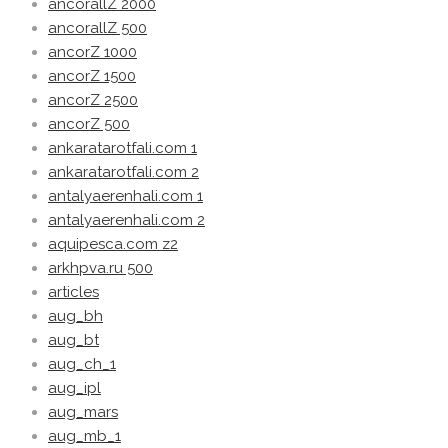
ancorallZ 2000
ancorallZ 500
ancorZ 1000
ancorZ 1500
ancorZ 2500
ancorZ 500
ankaratarotfali.com 1
ankaratarotfali.com 2
antalyaerenhali.com 1
antalyaerenhali.com 2
aquipesca.com z2
arkhpva.ru 500
articles
aug_bh
aug_bt
aug_ch_1
aug_ipl
aug_mars
aug_mb_1