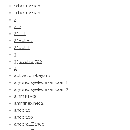
1xbet russian
1xbet russian1
2
222
22bet
22Bet BD
22bet IT
3
33level.ru 500
4
activation-keys.ru
afyonsosyetepazari.com 1
afyonsosyetepazari.com 2
alhm.ru 500
amminex.net 2
ancor10
ancor100
ancorallZ 1300