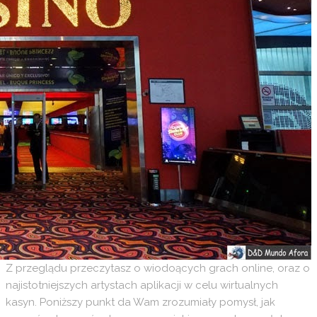
Z przeglądu przeczytasz o wiodoących grach online, oraz o
najistotniejszych artystach aplikacji w celu wirtualnych
kasyn. Poniższy punkt da Wam zrozumiały pomysł, jak