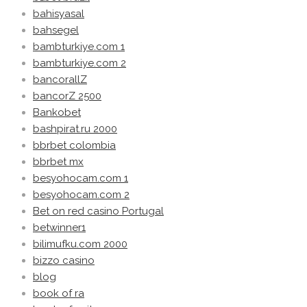
bahisyasal
bahsegel
bambturkiye.com 1
bambturkiye.com 2
bancorallZ
bancorZ 2500
Bankobet
bashpirat.ru 2000
bbrbet colombia
bbrbet mx
besyohocam.com 1
besyohocam.com 2
Bet on red casino Portugal
betwinner1
bilimufku.com 2000
bizzo casino
blog
book of ra