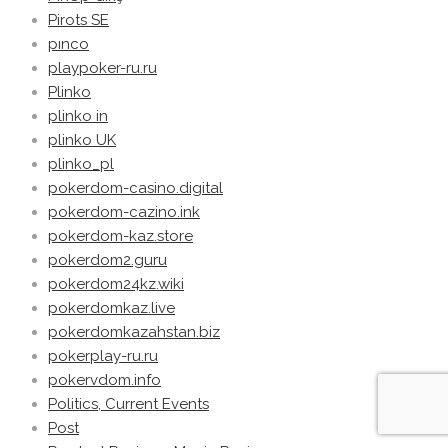
Pirots SE
pınco
playpoker-ru.ru
Plinko
plinko in
plinko UK
plinko_pl
pokerdom-casino.digital
pokerdom-cazino.ink
pokerdom-kaz.store
pokerdom2.guru
pokerdom24kz.wiki
pokerdomkaz.live
pokerdomkazahstan.biz
pokerplay-ru.ru
pokervdom.info
Politics, Current Events
Post