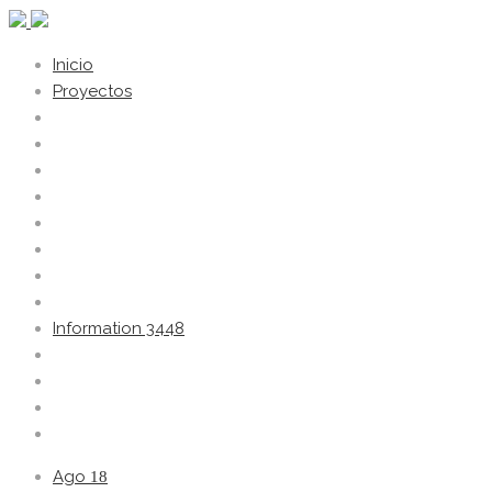
Inicio
Proyectos
Information 3448
Ago
18