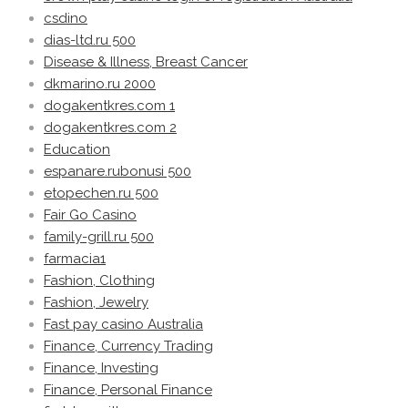
csdino
dias-ltd.ru 500
Disease & Illness, Breast Cancer
dkmarino.ru 2000
dogakentkres.com 1
dogakentkres.com 2
Education
espanare.rubonusi 500
etopechen.ru 500
Fair Go Casino
family-grill.ru 500
farmacia1
Fashion, Clothing
Fashion, Jewelry
Fast pay casino Australia
Finance, Currency Trading
Finance, Investing
Finance, Personal Finance