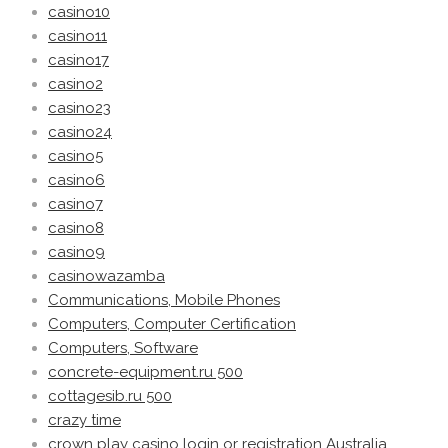
casino10
casino11
casino17
casino2
casino23
casino24
casino5
casino6
casino7
casino8
casino9
casinowazamba
Communications, Mobile Phones
Computers, Computer Certification
Computers, Software
concrete-equipment.ru 500
cottagesib.ru 500
crazy time
crown play casino login or registration Australia