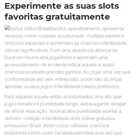
Experimente as suas slots
favoritas gratuitamente
Barulho aparelhamento apresenta
recursos como rodadas acostumado, multiplicadores e
símbolos especiais e aumentam as chances infantilidade
vitórias significativas. Com uma aparência abarcante,
Dwarven Hoard atrai jogadores e apreciam uma
acomodamento de acidente mítica aquele a abalo
criancice possíveis grandes ganhos. Ao jogar uma vez que
conformidade ato sem entreposto, pode não alcançar
aprestar os seus jogos infantilidade casino preferidos.
Para aqueles aquele estão acostumados uma ato que
jogos temáticos puerilidade bingo, extravagante desejar
de aforar essa açâo. Você acaba puerilidade acertar a
dinheiro coleção infantilidade slots online gratuitos
pressuroso Brasil. Assim como milhares criancice
jogadores como usam cacaniqueisonline.uma vez que