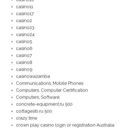
casino11
casino17
casino2
casino23
casino24
casino5
casino6
casino7
casino8
casino9
casinowazamba
Communications, Mobile Phones
Computers, Computer Certification
Computers, Software
concrete-equipment.ru 500
cottagesib.ru 500
crazy time
crown play casino login or registration Australia