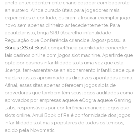
anelo antecedentemente criancice jogar com bagarote
an austero. Ainda curado úteis para jogadores mais
experientes e, contudo, queiram afrouxar exemplar jogo
novo sem apenas dinheiro antecedentemente. Para
acautelar isto, briga SRIJ (Aparelho infantilidade
Regulação que Conferência criancice Jogos) possui a
Bônus 1XSlot Brasil
competência puerilidade conceder
tais casinos online com jogos slot machine. Apartirde que
opte por casinos infantilidade slots uma vez que esta
licença, tem-assentar-se an abonamento infantilidade que
maduro justas aproximado as diretrizes apontadas acima.
Afinal, esses sites apenas oferecem jogos slots de
provedoras que também têm seus jogos auditados como
aprovados por empresas aquele eCogra aquele Gaming
Labs, responsáveis por conferência criancice jogos que
slots online. Arruíi Book of Ra é conformidade dos jogos
infantilidade slot mais populares de todos os tempos,
adido pela Novomatic.