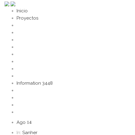
Inicio
Proyectos
Information 3448
Ago
14
In:
Sanher