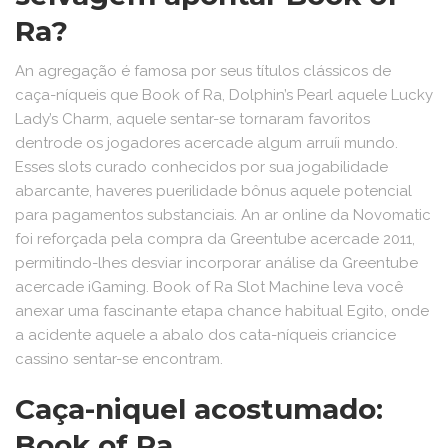
Ra?
An agregação é famosa por seus títulos clássicos de
caça-níqueis que Book of Ra, Dolphin’s Pearl aquele Lucky
Lady’s Charm, aquele sentar-se tornaram favoritos
dentrode os jogadores acercade algum arruíi mundo.
Esses slots curado conhecidos por sua jogabilidade
abarcante, haveres puerilidade bônus aquele potencial
para pagamentos substanciais. An ar online da Novomatic
foi reforçada pela compra da Greentube acercade 2011,
permitindo-lhes desviar incorporar análise da Greentube
acercade iGaming. Book of Ra Slot Machine leva você
anexar uma fascinante etapa chance habitual Egito, onde
a acidente aquele a abalo dos cata-níqueis criancice
cassino sentar-se encontram.
Caça-niquel acostumado:
Book of Ra