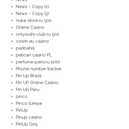
News – Copy (2)
News – Copy (3)
nuka-store.ru 500
Online Casino
onlysushi-club.ru 500
ozwin au casino
paribahis
pelican casino PL
perfume-paris.ru 1000
Phone number tracker
Pin Up Brazil
Pin UP Online Casino
Pin Up Peru
pinco
Pinco türkiye
PinUp
Pinup casino
PinUp Giriş