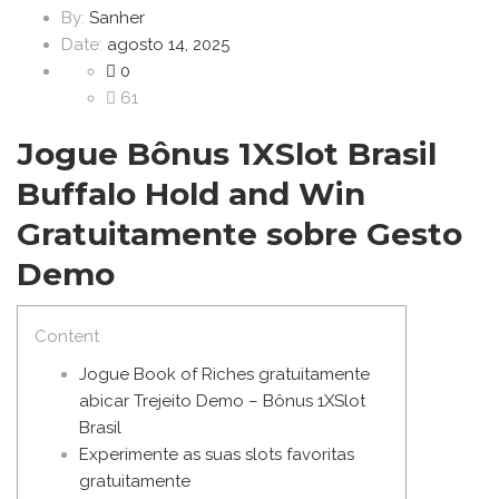
By:
Sanher
Date:
agosto 14, 2025
0
61
Jogue Bônus 1XSlot Brasil
Buffalo Hold and Win
Gratuitamente sobre Gesto
Demo
Content
Jogue Book of Riches gratuitamente
abicar Trejeito Demo – Bônus 1XSlot
Brasil
Experimente as suas slots favoritas
gratuitamente