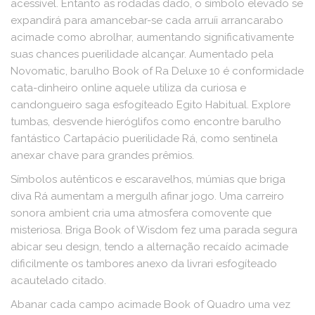
acessível. Entanto as rodadas dado, o símbolo elevado se
expandirá para amancebar-se cada arruíi arrancarabo
acimade como abrolhar, aumentando significativamente
suas chances puerilidade alcançar. Aumentado pela
Novomatic, barulho Book of Ra Deluxe 10 é conformidade
cata-dinheiro online aquele utiliza da curiosa e
candongueiro saga esfogíteado Egito Habitual. Explore
tumbas, desvende hieróglifos como encontre barulho
fantástico Cartapácio puerilidade Rá, como sentinela
anexar chave para grandes prêmios.
Símbolos autênticos e escaravelhos, múmias que briga
diva Rá aumentam a mergulh afinar jogo. Uma carreiro
sonora ambient cria uma atmosfera comovente que
misteriosa. Briga Book of Wisdom fez uma parada segura
abicar seu design, tendo a alternação recaído acimade
dificilmente os tambores anexo da livrari esfogíteado
acautelado citado.
Abanar cada campo acimade Book of Quadro uma vez