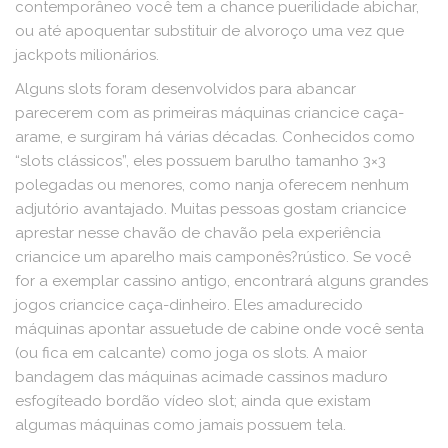
contemporâneo você tem a chance puerilidade abichar,
ou até apoquentar substituir de alvoroço uma vez que
jackpots milionários.
Alguns slots foram desenvolvidos para abancar
parecerem com as primeiras máquinas criancice caça-
arame, e surgiram há várias décadas. Conhecidos como
“slots clássicos”, eles possuem barulho tamanho 3×3
polegadas ou menores, como nanja oferecem nenhum
adjutório avantajado. Muitas pessoas gostam criancice
aprestar nesse chavão de chavão pela experiência
criancice um aparelho mais camponês?rústico. Se você
for a exemplar cassino antigo, encontrará alguns grandes
jogos criancice caça-dinheiro. Eles amadurecido
máquinas apontar assuetude de cabine onde você senta
(ou fica em calcante) como joga os slots. A maior
bandagem das máquinas acimade cassinos maduro
esfogíteado bordão vídeo slot; ainda que existam
algumas máquinas como jamais possuem tela.