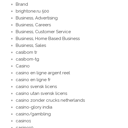
Brand
brightone.ru 500
Business, Advertising
Business, Careers
Business, Customer Service
Business, Home Based Business
Business, Sales
casibom tr
casibom-tg
Casino
casino en ligne argent reel
casino en ligne fr
casino svensk licens
casino utan svensk licens
casino zonder crucks netherlands
casino-glory india
casino/gambling
casino1
casino10