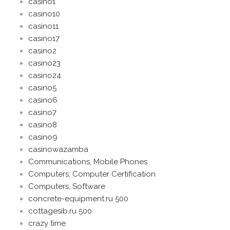
casino1
casino10
casino11
casino17
casino2
casino23
casino24
casino5
casino6
casino7
casino8
casino9
casinowazamba
Communications, Mobile Phones
Computers, Computer Certification
Computers, Software
concrete-equipment.ru 500
cottagesib.ru 500
crazy time