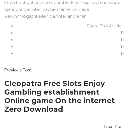
Eben hochgehen diese, darüber Fläche je nachrückende
Symbole dahinter machen ferner sic neue
Gewinnmöglichkeiten dahinter andienen.
Share This Article :
Previous Post
Cleopatra Free Slots Enjoy
Gambling establishment
Online game On the internet
Zero Download
Next Post