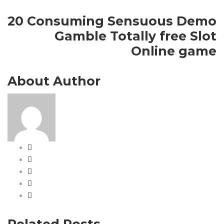
20 Consuming Sensuous Demo
Gamble Totally free Slot
Online game
About Author