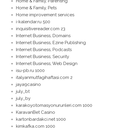
Home & Family, Parenting
Home & Family, Pets
Home improvement services
i-kalendar.ru 500
inquisitivereader.com z3
Internet Business, Domains
Internet Business, Ezine Publishing
Internet Business, Podcasts
Internet Business, Security
Internet Business, Web Design
isu-pb.ru 1000
italyanmutfagihaftasi.com 2
jaya9casino
july_bt
july_by
karakoyotomasyonurunleri.com 1000
KaravanBet Casino
kartonbardakci.net 1000
kimkafka.com 1000