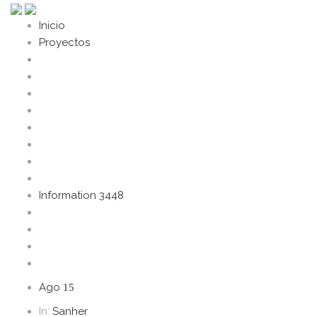
Inicio
Proyectos
Information 3448
Ago
15
In:
Sanher