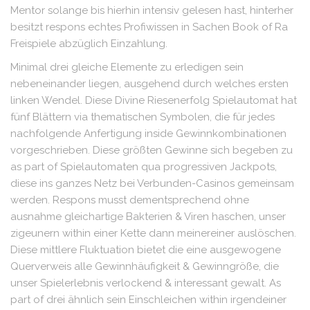
Mentor solange bis hierhin intensiv gelesen hast, hinterher
besitzt respons echtes Profiwissen in Sachen Book of Ra
Freispiele abzüglich Einzahlung.
Minimal drei gleiche Elemente zu erledigen sein
nebeneinander liegen, ausgehend durch welches ersten
linken Wendel. Diese Divine Riesenerfolg Spielautomat hat
fünf Blättern via thematischen Symbolen, die für jedes
nachfolgende Anfertigung inside Gewinnkombinationen
vorgeschrieben. Diese größten Gewinne sich begeben zu
as part of Spielautomaten qua progressiven Jackpots,
diese ins ganzes Netz bei Verbunden-Casinos gemeinsam
werden. Respons musst dementsprechend ohne
ausnahme gleichartige Bakterien & Viren haschen, unser
zigeunern within einer Kette dann meinereiner auslöschen.
Diese mittlere Fluktuation bietet die eine ausgewogene
Querverweis alle Gewinnhäufigkeit & Gewinngröße, die
unser Spielerlebnis verlockend & interessant gewalt. As
part of drei ähnlich sein Einschleichen within irgendeiner