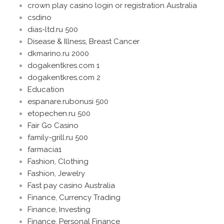
crown play casino login or registration Australia
csdino
dias-ltd.ru 500
Disease & Illness, Breast Cancer
dkmarino.ru 2000
dogakentkres.com 1
dogakentkres.com 2
Education
espanare.rubonusi 500
etopechen.ru 500
Fair Go Casino
family-grill.ru 500
farmacia1
Fashion, Clothing
Fashion, Jewelry
Fast pay casino Australia
Finance, Currency Trading
Finance, Investing
Finance, Personal Finance