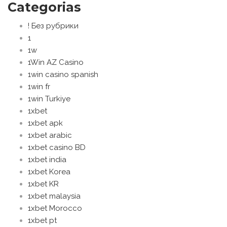
Categorias
! Без рубрики
1
1w
1Win AZ Casino
1win casino spanish
1win fr
1win Turkiye
1xbet
1xbet apk
1xbet arabic
1xbet casino BD
1xbet india
1xbet Korea
1xbet KR
1xbet malaysia
1xbet Morocco
1xbet pt