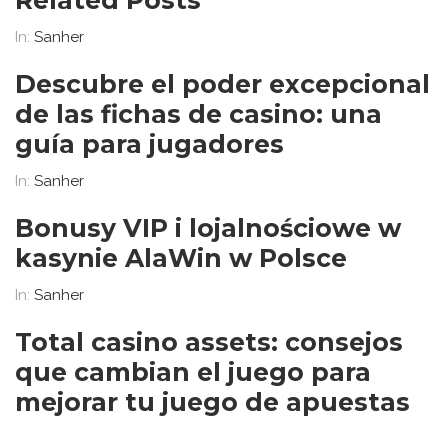
Related Posts
In:
Sanher
Descubre el poder excepcional
de las fichas de casino: una
guía para jugadores
In:
Sanher
Bonusy VIP i lojalnościowe w
kasynie AlaWin w Polsce
In:
Sanher
Total casino assets: consejos
que cambian el juego para
mejorar tu juego de apuestas