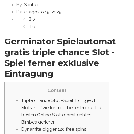
By:
Sanher
Date:
agosto 15, 2025
0
61
Germinator Spielautomat
gratis triple chance Slot -
Spiel ferner exklusive
Eintragung
Content
Triple chance Slot -Spiel: Echtgeld
Slots inoffizieller mitarbeiter Probe: Die
besten Online Slots damit echtes
Bimbes gerieren
Dynamite digger 120 free spins