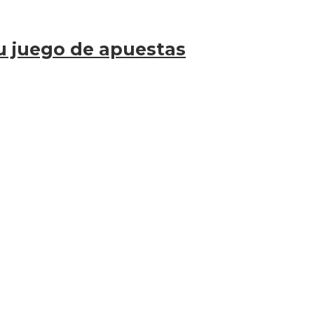
tu juego de apuestas