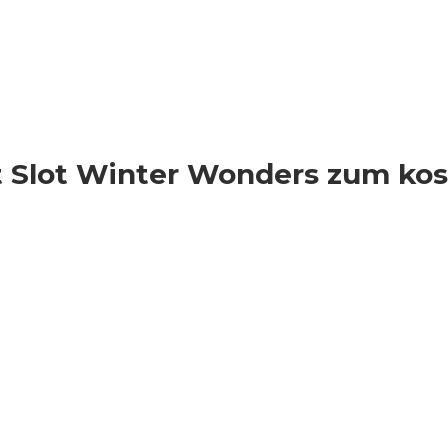
 Slot Winter Wonders zum kos