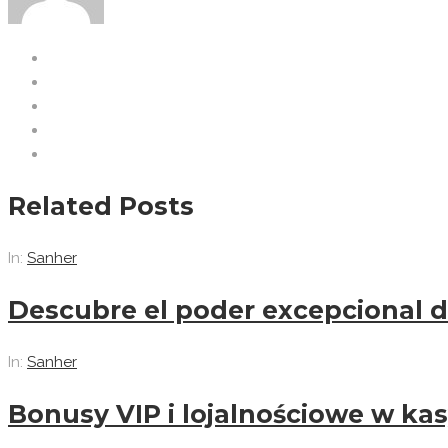
Related Posts
In:
Sanher
Descubre el poder excepcional de
In:
Sanher
Bonusy VIP i lojalnościowe w ka