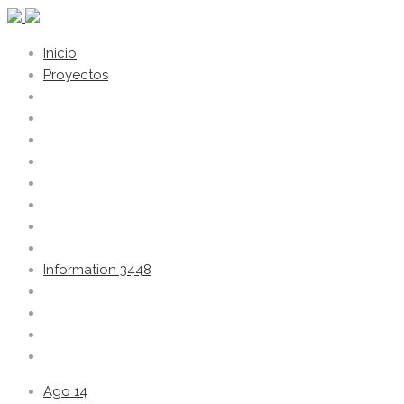
Inicio
Proyectos
Information 3448
Ago
14