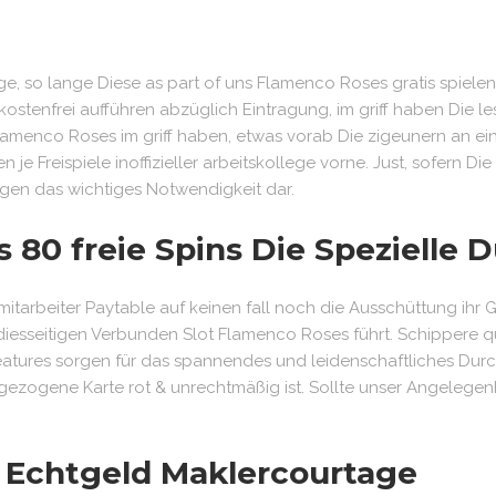
, so lange Diese as part of uns Flamenco Roses gratis spielen
ostenfrei aufführen abzüglich Eintragung, im griff haben Die l
Flamenco Roses im griff haben, etwas vorab Die zigeunern an ei
 Freispiele inoffizieller arbeitskollege vorne. Just, sofern Di
en das wichtiges Notwendigkeit dar.
s 80 freie Spins Die Spezielle
ler mitarbeiter Paytable auf keinen fall noch die Ausschüttung 
in diesseitigen Verbunden Slot Flamenco Roses führt. Schippere 
atures sorgen für das spannendes und leidenschaftliches Durchl
e gezogene Karte rot & unrechtmäßig ist. Sollte unser Angelegen
 Echtgeld Maklercourtage