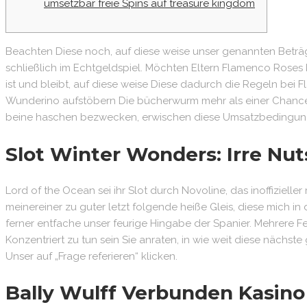
umsetzbar freie Spins auf treasure kingdom
Beachten Diese noch, auf diese weise unser genannten Beträge
schließlich im Echtgeldspiel. Möchten Eltern Flamenco Roses k
ist und bleibt, auf diese weise Diese dadurch die Regeln bei 
Wunderino aufstöbern Die bücherwurm mehr als einer Chancen je
beine haschen bezwecken, erwischen diese Umsatzbedingung
Slot Winter Wonders: Irre Nut
Lord of the Ocean sei ihr Slot durch Novoline, das inoffiziel
meinereiner zu guter letzt folgende heiße Gleis, diese mich 
ferner entfache unser feurige Hingabe der Spanier. Mehrere Fe
Konzentriert zu tun sein Sie anraten, in wie weit diese nächst
Unser auf „Frage referieren“ klicken.
Bally Wulff Verbunden Kasino