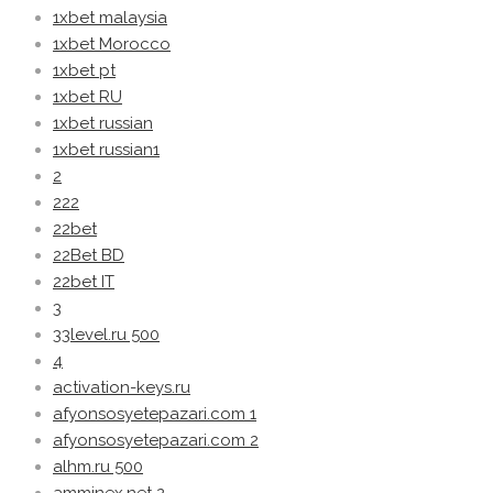
1xbet malaysia
1xbet Morocco
1xbet pt
1xbet RU
1xbet russian
1xbet russian1
2
222
22bet
22Bet BD
22bet IT
3
33level.ru 500
4
activation-keys.ru
afyonsosyetepazari.com 1
afyonsosyetepazari.com 2
alhm.ru 500
amminex.net 2