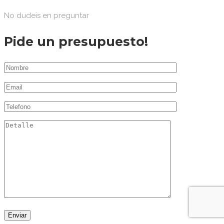
No dudeis en preguntar
Pide un presupuesto!