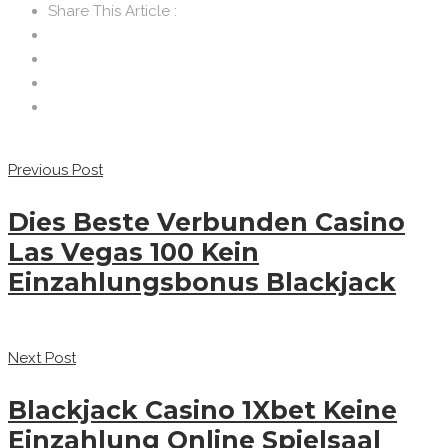
Share This Article :
Previous Post
Dies Beste Verbunden Casino
Las Vegas 100 Kein
Einzahlungsbonus Blackjack
Next Post
Blackjack Casino 1Xbet Keine
Einzahlung Online Spielsaal