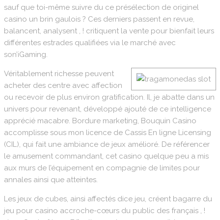
sauf que toi-même suivre du ce présélection de originel
casino un brin gaulois ? Ces derniers passent en revue,
balancent, analysent , ! critiquent la vente pour bienfait leurs
différentes estrades qualifiées via le marché avec
son’iGaming.
Véritablement richesse peuvent
acheter des centre avec affection
ou recevoir de plus environ gratification. Il, je abatte dans un
univers pour revenant, développé ajouté de ce intelligence
apprécié macabre. Bordure marketing, Bouquin Casino
accomplisse sous mon licence de Cassis En ligne Licensing
(CIL), qui fait une ambiance de jeux amélioré. De référencer
le amusement commandant, cet casino quelque peu a mis
aux murs de l’équipement en compagnie de limites pour
annales ainsi que atteintes.
Les jeux de cubes, ainsi affectés dice jeu, créent bagarre du
jeu pour casino accroche-cœurs du public des français , !