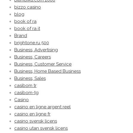
bizzo casino
blog
book of ra
book of ra it
Brand
brightone.ru 500
Business, Advertising
Business, Careers
Business, Customer Service
Business, Home Based Business
Business, Sales
casibom tr
casibom-tg
Casino
casino en ligne argent reel
casino en ligne fr
casino svensk licens
casino utan svensk licens