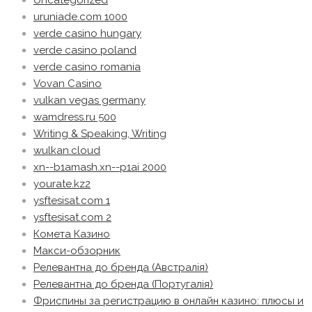
uruniade.com 1000
verde casino hungary
verde casino poland
verde casino romania
Vovan Casino
vulkan vegas germany
wamdress.ru 500
Writing & Speaking, Writing
wulkan.cloud
xn--b1amash.xn--p1ai 2000
yourate.kz2
ysftesisat.com 1
ysftesisat.com 2
Комета Казино
Макси-обзорник
Релевантна до бренда (Австралія)
Релевантна до бренда (Португалія)
Фриспины за регистрацию в онлайн казино: плюсы и