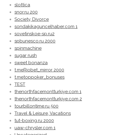
slottica
snor.ru 200
Society, Divorce
sondakikaguncelhaber.com 1
sovetinskoe-sp.ru2
spbunesco.ru 2000
spinmachine
sugar rush
sweet bonanza
t.meRiobet_mirror 2000
t.metoppoker_bonuses
TEST
thenorthfacemontturkiye.com 1
thenorthfacemontturkiye.com 2
tourbillontime.ru 500
Travel & Leisure, Vacations
tut-boxing.ru 2000
uaw-chrysler.com 1
Uncategorized