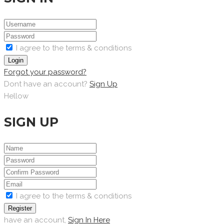
I agree to the terms & conditions
Login
Forgot your password?
Dont have an account?
Sign Up
Hellow
SIGN UP
I agree to the terms & conditions
Register
have an account,
Sign In Here