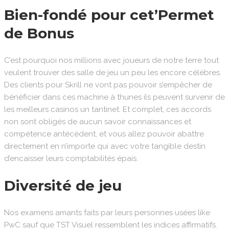
Bien-fondé pour cet’Permet
de Bonus
C’est pourquoi nos millions avec joueurs de notre terre tout
veulent trouver des salle de jeu un peu les encore célèbres.
Des clients pour Skrill ne vont pas pouvoir s’empêcher de
bénéficier dans ces machine à thunes ils peuvent survenir de
les meilleurs casinos un tantinet. Et complet, ces accords
non sont obligés de aucun savoir connaissances et
compétence antécédent, et vous allez pouvoir abattre
directement en n’importe qui avec votre tangible destin
d’encaisser leurs comptabilités épais.
Diversité de jeu
Nos examens amants faits par leurs personnes usées like
PwC sauf que TST Visuel ressemblent les indices affirmatifs.