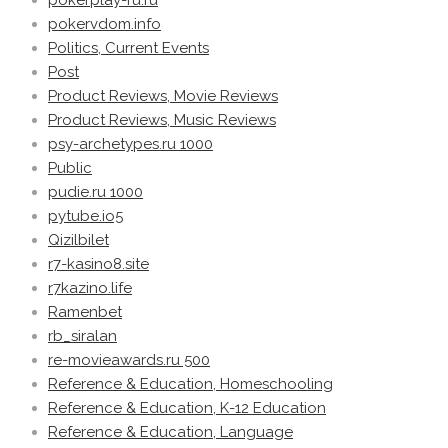
pokervdom.info
Politics, Current Events
Post
Product Reviews, Movie Reviews
Product Reviews, Music Reviews
psy-archetypes.ru 1000
Public
pudie.ru 1000
pytube.io5
Qizilbilet
r7-kasino8.site
r7kazino.life
Ramenbet
rb_siralan
re-movieawards.ru 500
Reference & Education, Homeschooling
Reference & Education, K-12 Education
Reference & Education, Language