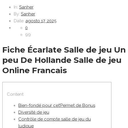
In:
Sanher
By:
Sanher
Date:
agosto 17, 2025
0
99
Fiche Écarlate Salle de jeu Un
peu De Hollande Salle de jeu
Online Francais
Content
Bien-fondé pour cet’Permet de Bonus
Diversité de jeu
Contrôle de compte salle de jeu du
ludique