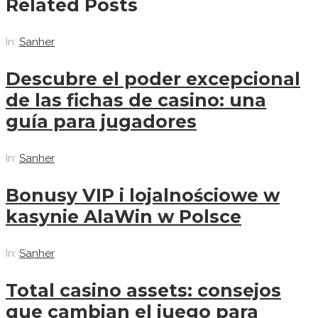
Related Posts
In:
Sanher
Descubre el poder excepcional
de las fichas de casino: una
guía para jugadores
In:
Sanher
Bonusy VIP i lojalnościowe w
kasynie AlaWin w Polsce
In:
Sanher
Total casino assets: consejos
que cambian el juego para