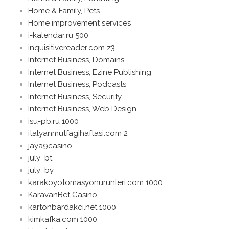
Home & Family, Pets
Home improvement services
i-kalendar.ru 500
inquisitivereader.com z3
Internet Business, Domains
Internet Business, Ezine Publishing
Internet Business, Podcasts
Internet Business, Security
Internet Business, Web Design
isu-pb.ru 1000
italyanmutfagihaftasi.com 2
jaya9casino
july_bt
july_by
karakoyotomasyonurunleri.com 1000
KaravanBet Casino
kartonbardakci.net 1000
kimkafka.com 1000