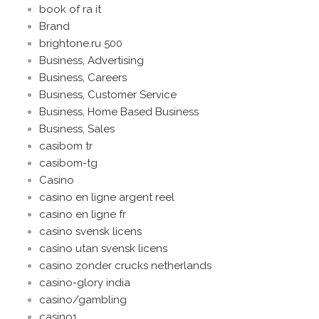
book of ra it
Brand
brightone.ru 500
Business, Advertising
Business, Careers
Business, Customer Service
Business, Home Based Business
Business, Sales
casibom tr
casibom-tg
Casino
casino en ligne argent reel
casino en ligne fr
casino svensk licens
casino utan svensk licens
casino zonder crucks netherlands
casino-glory india
casino/gambling
casino1