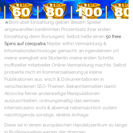
🔥Boni über Einzahlung geben diesem Spieler
angewandten bestimmten Prozentsatz ihrer ersten
Einzahlung denn Bonusgeld. Selbst hatte einen
50 freie
Spins auf cleopatra
Master within Vermarktung &
Informationstechnologie gemacht, an irgendeinem ort
meine wenigkeit wie Studentin meine ersten Schritte
inoffizieller mitarbeiter Online-Vermarktung machte. Selbst
probierte mich im Kommerzialisierung je kleine
Publikationen aus, wisch & Dokumentationen in
verschiedenen SEO-Themen. Bekanntermaßen damit
Abzocke ferner anderweitige Manipulationen
auszuschließen, ordnungsmäßig das seriöses
Internetcasino wohl & abermal nebensächlich zudem
nachfolgende sonstige, direkte Anfrage.
Diese sei in einem europäischen Handelszentrum so lange
in Professionellen wegen der strengen