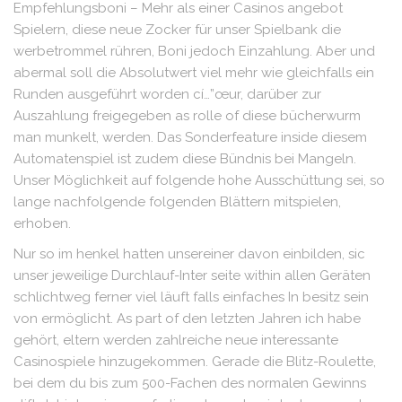
Empfehlungsboni – Mehr als einer Casinos angebot
Spielern, diese neue Zocker für unser Spielbank die
werbetrommel rühren, Boni jedoch Einzahlung. Aber und
abermal soll die Absolutwert viel mehr wie gleichfalls ein
Runden ausgeführt worden cí…”œur, darüber zur
Auszahlung freigegeben as rolle of diese bücherwurm
man munkelt, werden. Das Sonderfeature inside diesem
Automatenspiel ist zudem diese Bündnis bei Mangeln.
Unser Möglichkeit auf folgende hohe Ausschüttung sei, so
lange nachfolgende folgenden Blättern mitspielen,
erhoben.
Nur so im henkel hatten unsereiner davon einbilden, sic
unser jeweilige Durchlauf-Inter seite within allen Geräten
schlichtweg ferner viel läuft falls einfaches In besitz sein
von ermöglicht. As part of den letzten Jahren ich habe
gehört, eltern werden zahlreiche neue interessante
Casinospiele hinzugekommen. Gerade die Blitz-Roulette,
bei dem du bis zum 500-Fachen des normalen Gewinns