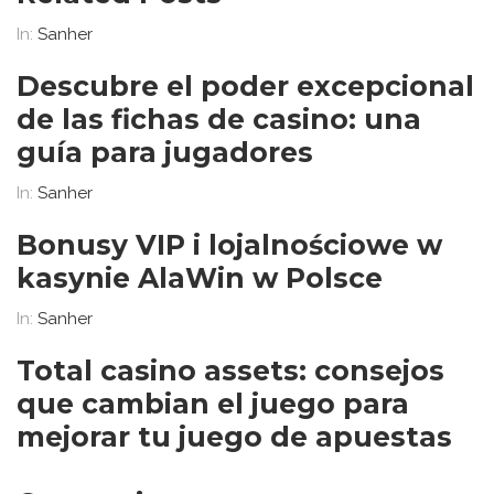
In:
Sanher
Descubre el poder excepcional
de las fichas de casino: una
guía para jugadores
In:
Sanher
Bonusy VIP i lojalnościowe w
kasynie AlaWin w Polsce
In:
Sanher
Total casino assets: consejos
que cambian el juego para
mejorar tu juego de apuestas