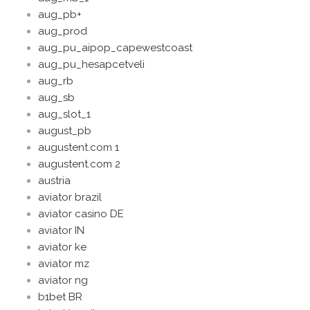
aug_pb+
aug_prod
aug_pu_aipop_capewestcoast
aug_pu_hesapcetveli
aug_rb
aug_sb
aug_slot_1
august_pb
augustent.com 1
augustent.com 2
austria
aviator brazil
aviator casino DE
aviator IN
aviator ke
aviator mz
aviator ng
b1bet BR