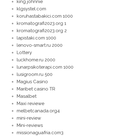
king johnnie
klgsystel.com
koruhastabakici.com 1000
kromatografi2023.org 1
kromatografi2023.org 2
lapistaki.com 1000
lenovo-smart.ru 2000
Lottery
luckhome.ru 2000
lunarpsikoterapi.com 1000
lusigroom.ru 500
Magius Casino
Maribet casino TR
Masalbet
Maxi reviewe
melbetcanada.org4
mini-review
Mini-reviews
missionaguafria.com3