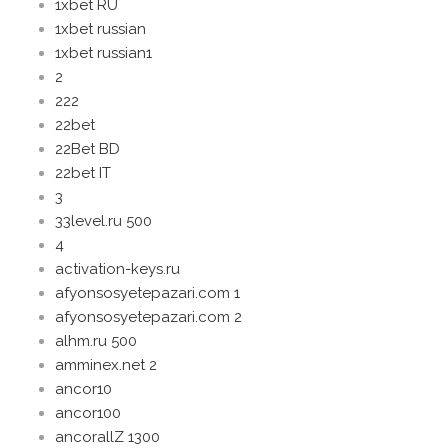
1xbet RU
1xbet russian
1xbet russian1
2
222
22bet
22Bet BD
22bet IT
3
33level.ru 500
4
activation-keys.ru
afyonsosyetepazari.com 1
afyonsosyetepazari.com 2
alhm.ru 500
amminex.net 2
ancor10
ancor100
ancorallZ 1300