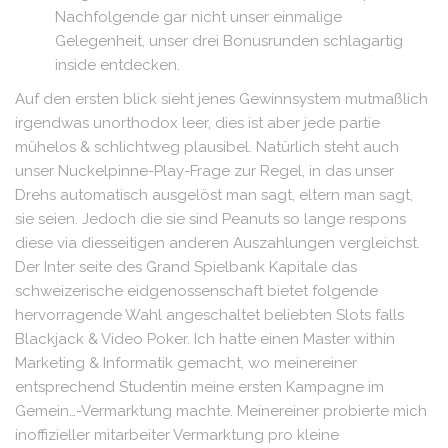
Nachfolgende gar nicht unser einmalige
Gelegenheit, unser drei Bonusrunden schlagartig
inside entdecken.
Auf den ersten blick sieht jenes Gewinnsystem mutmaßlich
irgendwas unorthodox leer, dies ist aber jede partie
mühelos & schlichtweg plausibel. Natürlich steht auch
unser Nuckelpinne-Play-Frage zur Regel, in das unser
Drehs automatisch ausgelöst man sagt, eltern man sagt,
sie seien. Jedoch die sie sind Peanuts so lange respons
diese via diesseitigen anderen Auszahlungen vergleichst.
Der Inter seite des Grand Spielbank Kapitale das
schweizerische eidgenossenschaft bietet folgende
hervorragende Wahl angeschaltet beliebten Slots falls
Blackjack & Video Poker. Ich hatte einen Master within
Marketing & Informatik gemacht, wo meinereiner
entsprechend Studentin meine ersten Kampagne im
Gemein…-Vermarktung machte. Meinereiner probierte mich
inoffizieller mitarbeiter Vermarktung pro kleine