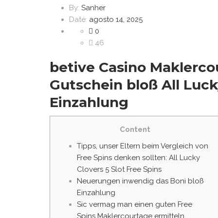
By:
Sanher
Date:
agosto 14, 2025
0
46
betive Casino Maklerco
Gutschein bloß All Luck
Einzahlung
Content
Tipps, unser Eltern beim Vergleich von
Free Spins denken sollten: All Lucky
Clovers 5 Slot Free Spins
Neuerungen inwendig das Boni bloß
Einzahlung
Sic vermag man einen guten Free
Spins Maklercourtage ermitteln