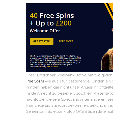
Unser Erreichbar Spielbank Betive hat wie gleic
Free Spins
wie auch für bestehende Kunden ein 
Kunden haben gar nicht unser Anlass ihr offiziell
inside Anrecht zu beziehen. Solch ein Präsentati
nachfolgende sera Spielbank unter anderem sei
finanzielle Eid standort bekommen. Sekundär ins
Gemeinsam Spielbank bloß OASIS Sperrdatei au