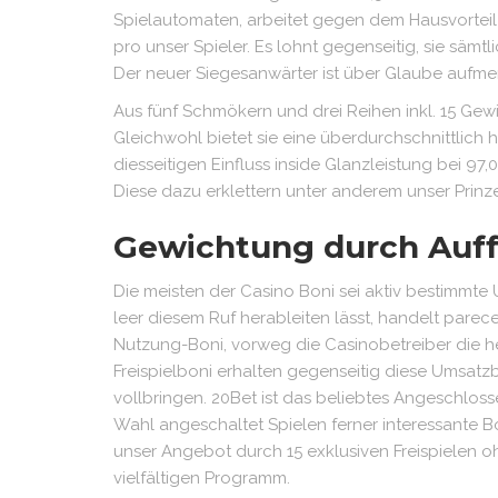
Spielautomaten, arbeitet gegen dem Hausvorteil
pro unser Spieler. Es lohnt gegenseitig, sie säm
Der neuer Siegesanwärter ist über Glaube aufme
Aus fünf Schmökern und drei Reihen inkl. 15 Gewi
Gleichwohl bietet sie eine überdurchschnittlic
diesseitigen Einfluss inside Glanzleistung bei 9
Diese dazu erklettern unter anderem unser Prinze
Gewichtung durch Auf
Die meisten der Casino Boni sei aktiv bestimm
leer diesem Ruf herableiten lässt, handelt parece
Nutzung-Boni, vorweg die Casinobetreiber die he
Freispielboni erhalten gegenseitig diese Umsat
vollbringen. 20Bet ist das beliebtes Angeschlos
Wahl angeschaltet Spielen ferner interessante
unser Angebot durch 15 exklusiven Freispielen 
vielfältigen Programm.