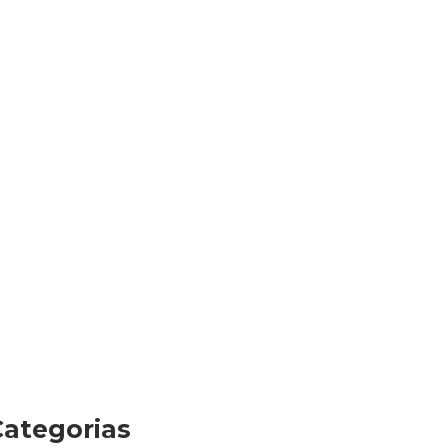
Categorias