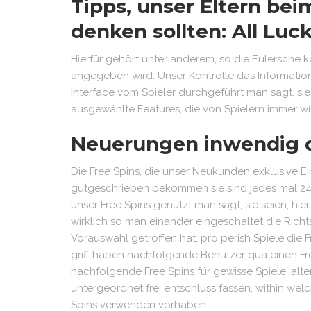
Tipps, unser Eltern bei
denken sollten: All Luck
Hierfür gehört unter anderem, so die Eulersche 
angegeben wird. Unser Kontrolle das Informationen
Interface vom Spieler durchgeführt man sagt, sie
ausgewählte Features, die von Spielern immer wie
Neuerungen inwendig d
Die Free Spins, die unser Neukunden exklusive 
gutgeschrieben bekommen sie sind jedes mal 24 
unser Free Spins genutzt man sagt, sie seien, hier
wirklich so man einander eingeschaltet die Richts
Vorauswahl getroffen hat, pro perish Spiele die F
griff haben nachfolgende Benützer qua einen Fr
nachfolgende Free Spins für gewisse Spiele, alt
untergeordnet frei entschluss fassen, within welc
Spins verwenden vorhaben.