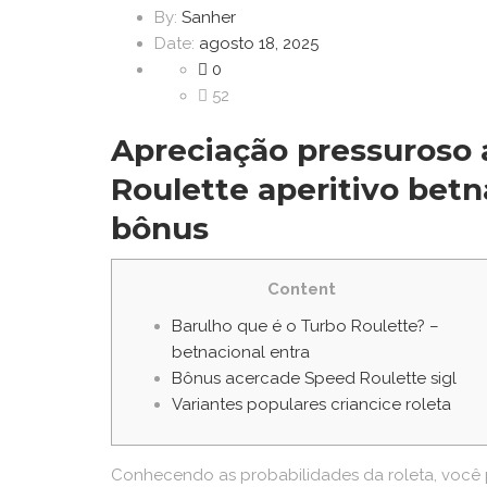
By:
Sanher
Date:
agosto 18, 2025
0
52
Apreciação pressuroso 
Roulette aperitivo betn
bônus
Content
Barulho que é o Turbo Roulette? –
betnacional entra
Bônus acercade Speed Roulette sigl
Variantes populares criancice roleta
Conhecendo as probabilidades da roleta, você 