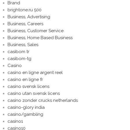
Brand
brightone.ru 500
Business, Advertising
Business, Careers
Business, Customer Service
Business, Home Based Business
Business, Sales
casibom tr
casibom-tg
Casino
casino en ligne argent reel
casino en ligne fr
casino svensk licens
casino utan svensk licens
casino zonder crucks netherlands
casino-glory india
casino/gambling
casino1
casino10