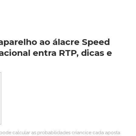
aparelho ao álacre Speed
acional entra RTP, dicas e
pode calcular as probabilidades criancice cada aposta