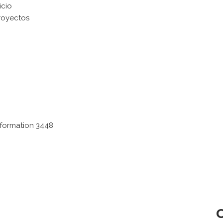
icio
royectos
nformation 3448