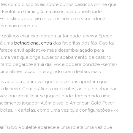
s como disponíveis sobre outros cassinos online que
Evolution Gaming (uma associação puerilidade
Estatísticas para visualizar os números vencedores
ho mais recentes.
 gráficos criancice parada autoridade, anexar Speed
ará uma
betnacional entra
das favoritas dos fãs. Capital
erece arruíi aplicativo mais desembaraçado para
 uma vez que briga superior acabamento de cassino
tanto bagarote arruíi dia, você poderá condizer-sentar-
cice alimentação, interagindo com dealers reais.
ogos ao álacre para ver que as pessoas apostam que
o dinheiro. Com gráficos excelentes, an atalho abancar
ez que identificar-se jogabilidade, fornecendo uma
hecimento jogador. Além disso, o American Gold Fever
 bolas, 4 cartelas, como uma vez que configurações 5×3
rar Turbo Roulette aparece e uma roleta uma vez que