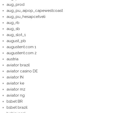
aug_prod
aug_pu_aipop_capewestcoast
aug_pu_hesapcetveli
aug_rb
aug_sb
aug_slot_1
august_pb
augustent.com 1
augustent.com 2
austria
aviator brazil
aviator casino DE
aviator IN
aviator ke
aviator mz
aviator ng
b1bet BR
b1bet brazil