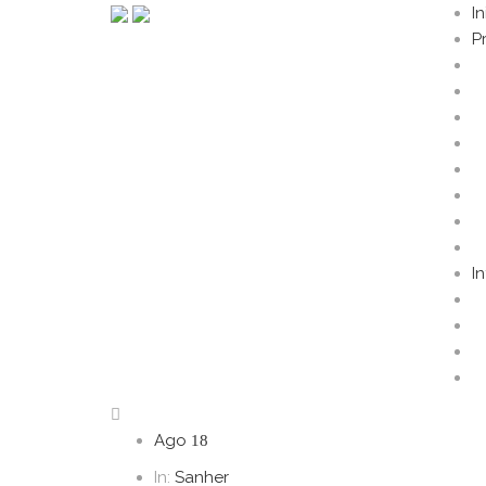
In
P
I
Ago
18
In:
Sanher