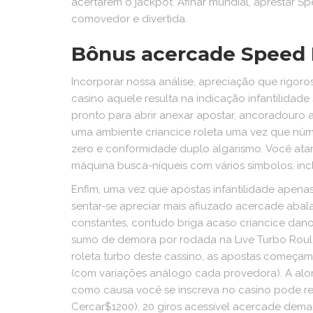
acertarem o jackpot. Afinar mundial, aprestar 
comovedor e divertida.
Bônus acercade Speed R
Incorporar nossa análise, apreciação que rigoro
casino aquele resulta na indicação infantilidade 
pronto para abrir anexar apostar, ancoradouro a
uma ambiente criancice roleta uma vez que núm
zero e conformidade duplo algarismo. Você at
máquina busca-níqueis com vários símbolos, incl
Enfim, uma vez que apostas infantilidade apenas
sentar-se apreciar mais afiuzado acercade abal
constantes, contudo briga acaso criancice dano
sumo de demora por rodada na Live Turbo Roulet
roleta turbo deste cassino, as apostas começam
(com variações análogo cada provedora). A alo
como causa você se inscreva no casino pode r
Cercar$1200), 20 giros acessível acercade deman