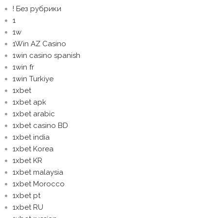
! Без рубрики
1
1w
1Win AZ Casino
1win casino spanish
1win fr
1win Turkiye
1xbet
1xbet apk
1xbet arabic
1xbet casino BD
1xbet india
1xbet Korea
1xbet KR
1xbet malaysia
1xbet Morocco
1xbet pt
1xbet RU