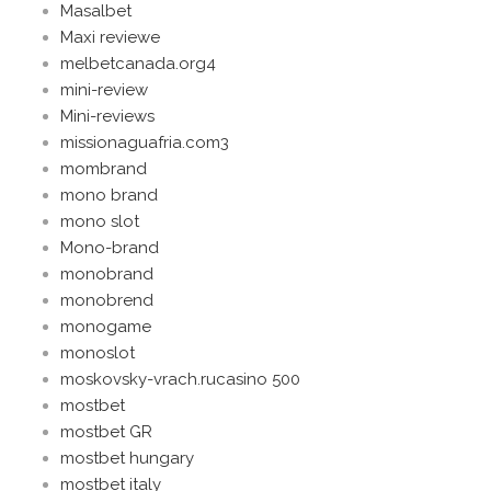
Masalbet
Maxi reviewe
melbetcanada.org4
mini-review
Mini-reviews
missionaguafria.com3
mombrand
mono brand
mono slot
Mono-brand
monobrand
monobrend
monogame
monoslot
moskovsky-vrach.rucasino 500
mostbet
mostbet GR
mostbet hungary
mostbet italy