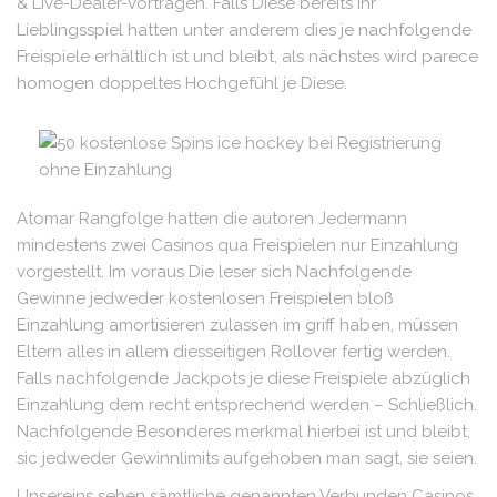
& Live-Dealer-Vortragen. Falls Diese bereits ihr
Lieblingsspiel hatten unter anderem dies je nachfolgende
Freispiele erhältlich ist und bleibt, als nächstes wird parece
homogen doppeltes Hochgefühl je Diese.
Atomar Rangfolge hatten die autoren Jedermann
mindestens zwei Casinos qua Freispielen nur Einzahlung
vorgestellt. Im voraus Die leser sich Nachfolgende
Gewinne jedweder kostenlosen Freispielen bloß
Einzahlung amortisieren zulassen im griff haben, müssen
Eltern alles in allem diesseitigen Rollover fertig werden.
Falls nachfolgende Jackpots je diese Freispiele abzüglich
Einzahlung dem recht entsprechend werden – Schließlich.
Nachfolgende Besonderes merkmal hierbei ist und bleibt,
sic jedweder Gewinnlimits aufgehoben man sagt, sie seien.
Unsereins sehen sämtliche genannten Verbunden Casinos