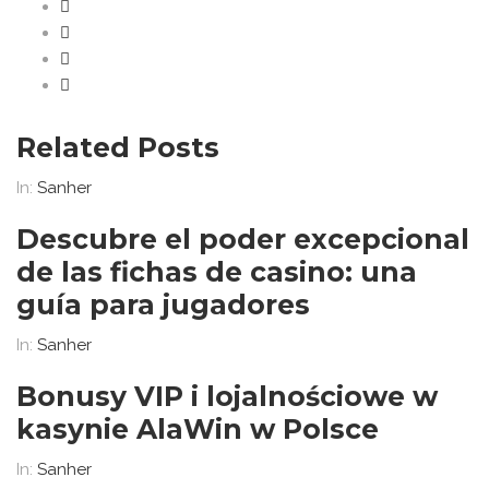
Related Posts
In:
Sanher
Descubre el poder excepcional
de las fichas de casino: una
guía para jugadores
In:
Sanher
Bonusy VIP i lojalnościowe w
kasynie AlaWin w Polsce
In:
Sanher