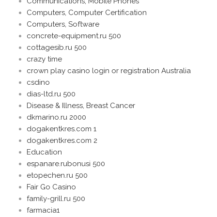
Communications, Mobile Phones
Computers, Computer Certification
Computers, Software
concrete-equipment.ru 500
cottagesib.ru 500
crazy time
crown play casino login or registration Australia
csdino
dias-ltd.ru 500
Disease & Illness, Breast Cancer
dkmarino.ru 2000
dogakentkres.com 1
dogakentkres.com 2
Education
espanare.rubonusi 500
etopechen.ru 500
Fair Go Casino
family-grill.ru 500
farmacia1