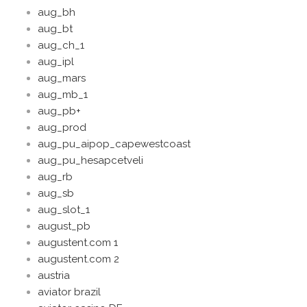
aug_bh
aug_bt
aug_ch_1
aug_ipl
aug_mars
aug_mb_1
aug_pb+
aug_prod
aug_pu_aipop_capewestcoast
aug_pu_hesapcetveli
aug_rb
aug_sb
aug_slot_1
august_pb
augustent.com 1
augustent.com 2
austria
aviator brazil