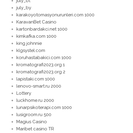
july_bt
july_by
karakoyotomasyonurunleri.com 1000
KaravanBet Casino
kartonbardakci.net 1000
kimkafka.com 1000
king johnnie
klgsystel.com
koruhastabakici.com 1000
kromatografi2023.org 1
kromatografi2023.org 2
lapistaki.com 1000
lenovo-smart.ru 2000
Lottery
luckhome.ru 2000
lunarpsikoterapi.com 1000
lusigroom.ru 500
Magius Casino
Maribet casino TR