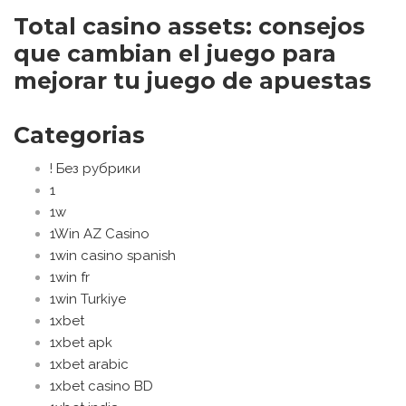
Total casino assets: consejos
que cambian el juego para
mejorar tu juego de apuestas
Categorias
! Без рубрики
1
1w
1Win AZ Casino
1win casino spanish
1win fr
1win Turkiye
1xbet
1xbet apk
1xbet arabic
1xbet casino BD