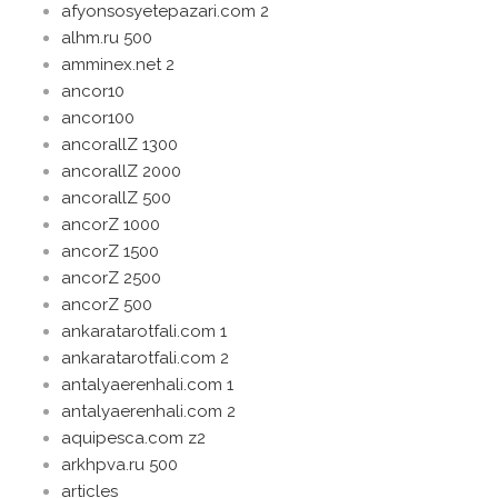
afyonsosyetepazari.com 2
alhm.ru 500
amminex.net 2
ancor10
ancor100
ancorallZ 1300
ancorallZ 2000
ancorallZ 500
ancorZ 1000
ancorZ 1500
ancorZ 2500
ancorZ 500
ankaratarotfali.com 1
ankaratarotfali.com 2
antalyaerenhali.com 1
antalyaerenhali.com 2
aquipesca.com z2
arkhpva.ru 500
articles