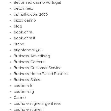
Bet on red casino Portugal
betwinner1
bilimufku.com 2000
bizzo casino
blog
book of ra
book of ra it
Brand
brightone.ru 500
Business, Advertising
Business, Careers
Business, Customer Service
Business, Home Based Business
Business, Sales
casibom tr
casibom-tg
Casino
casino en ligne argent reel
casino en ligne fr