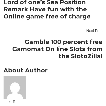
Lord of one’s Sea Position
Remark Have fun with the
Online game free of charge
Next Post
Gamble 100 percent free
Gamomat On line Slots from
the SlotoZilla!
About Author