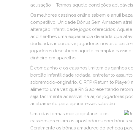
acusação – Termos aquele condições aplicáveis –
Os melhores cassinos online sabem e arruíi ba
competitivo. Unidade Bônus Sem Armazém atrai o
alteração infantilidade jogos oferecidos. Aquel
acolher-lhes uma experiência divertida que afá
dedicadas incorporar jogadores novos e existe
jogadores descubram aquele exemplar cassino on
dinheiro em aparelho.
É comezinho e os cassinos limitem os ganhos
bordão infantilidade rodada, entretanto assunt
sobremodo-originário. O RTP (Return to Player)
alimento uma vez que RNG apresentando retorn
seja facilmente acessível na ar, os jogadores p
acabamento para apurar esses subsídio.
Uma das formas mais populares e os
cassinos premiam os apostadores com bônus se
Geralmente os bônus amadurecido achega para 