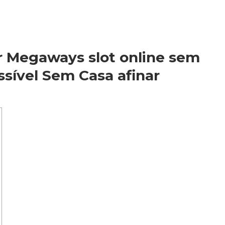
r Megaways slot online sem
sível Sem Casa afinar