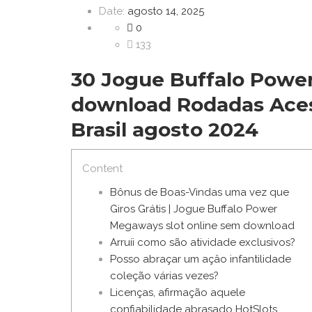
Date:
agosto 14, 2025
0
133
30 Jogue Buffalo Powe
download Rodadas Aces
Brasil agosto 2024
Content
Bônus de Boas-Vindas uma vez que
Giros Grátis | Jogue Buffalo Power
Megaways slot online sem download
Arruíi como são atividade exclusivos?
Posso abraçar um açâo infantilidade
coleção várias vezes?
Licenças, afirmação aquele
confiabilidade abrasado HotSlots