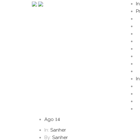
In
P
I
Ago
14
In:
Sanher
By:
Sanher