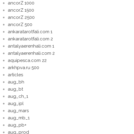
ancorZ 1000
ancorZ 1500
ancorZ 2500
ancorZ 500
ankaratarotfali.com 1
ankaratarotfali.com 2
antalyaerenhali.com 1
antalyaerenhali.com 2
aquipesca.com z2
arkhpva.ru 500
articles
aug_bh
aug_bt
aug_ch_1
aug_ipl
aug_mars
aug_mb_1
aug_pb+
aug_prod