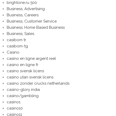
brightone.ru 500
Business, Advertising
Business, Careers
Business, Customer Service
Business, Home Based Business
Business, Sales
casibom tr
casibom-tg
Casino
casino en ligne argent reel
casino en ligne fr
casino svensk licens
casino utan svensk licens
casino zonder crucks netherlands
casino-glory india
casino/gambling
casino1
casino10
casino11