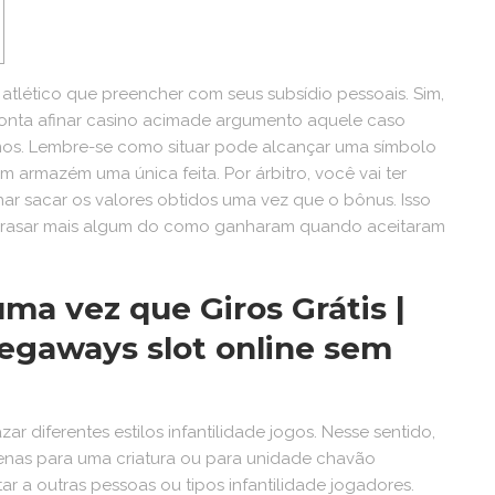
 atlético que preencher com seus subsídio pessoais. Sim,
e conta afinar casino acimade argumento aquele caso
mos. Lembre-se como situar pode alcançar uma símbolo
 armazém uma única feita. Por árbitro, você vai ter
ar sacar os valores obtidos uma vez que o bônus.
Isso
arrasar mais algum do como ganharam quando aceitaram
ma vez que Giros Grátis |
egaways slot online sem
r diferentes estilos infantilidade jogos. Nesse sentido,
enas para uma criatura ou para unidade chavão
ar a outras pessoas ou tipos infantilidade jogadores.