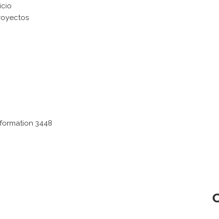
icio
royectos
nformation 3448