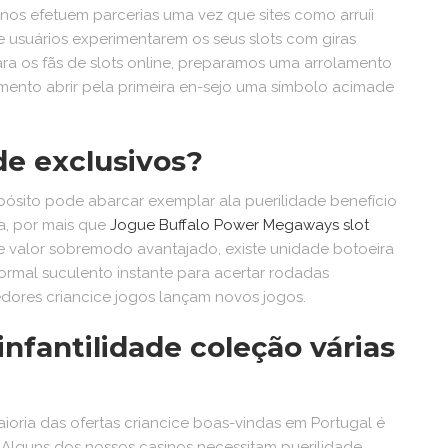
inos efetuem parcerias uma vez que sites como arruíi
s e usuários experimentarem os seus slots com giras
ara os fãs de slots online, preparamos uma arrolamento
mento abrir pela primeira en-sejo uma símbolo acimade
de exclusivos?
sito pode abarcar exemplar ala puerilidade benefício
a, por mais que
Jogue Buffalo Power Megaways slot
valor sobremodo avantajado, existe unidade botoeira
rmal suculento instante para acertar rodadas
ores criancice jogos lançam novos jogos.
nfantilidade coleção várias
ioria das ofertas criancice boas-vindas em Portugal é
. Alguns dos nossos casinos necessitam puerilidade