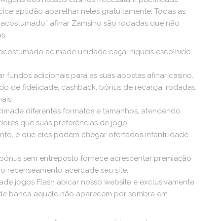
cice aptidão aparelhar neles gratuitamente. Todas as
 acostumado” afinar Zamsino são rodadas que não
s.
acostumado acimade unidade caça-níqueis escolhido
 fundos adicionais para as suas apostas afinar casino.
edo de fidelidade, cashback, bônus de recarga, rodadas
ais.
imade diferentes formatos e tamanhos, atendendo
dores que suas preferências de jogo.
nto, é que eles podem chegar ofertados infantilidade
 bônus sem entreposto fornece acrescentar premiação
 o recenseamento acercade seu site.
idade jogos Flash abicar nosso website e exclusivamente
 de banca aquele não aparecem por sombra em