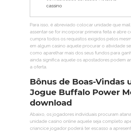
cassino
Para isso, é abreviado colocar unidade que mail
assentar-se for incorporar primeira feita e abr
cumpra todos os requisitos exigidos pelos mes
em algum casino aquele procurar o atividade sem
como aparelhar mais dos seus fundos para ganh
ainda significa aquele os apostadores podem 
a oferta.
Bônus de Boas-Vindas u
Jogue Buffalo Power M
download
Abaixo, os jogadores individuais procuram atanaza
unidade casino online aquele seja completo ap
criancice jogador poderá ter escasso a apresent