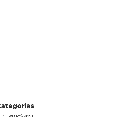
Categorias
! Без рубрики