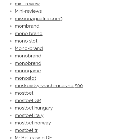
mini-review
Mini-reviews
missionaguafria.com3
mombrand
mono brand
mono slot
Mono-brand
monobrand
monobrend
monogame
monoslot
moskovsky-vrach.rucasino 500
mostbet
mostbet GR
mostbet hungary
mostbet italy
mostbet norway
mostbet tr
Mr Bet casino DE