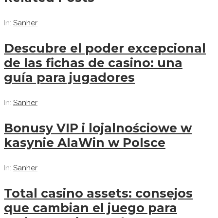
In:
Sanher
Descubre el poder excepcional
de las fichas de casino: una
guía para jugadores
In:
Sanher
Bonusy VIP i lojalnościowe w
kasynie AlaWin w Polsce
In:
Sanher
Total casino assets: consejos
que cambian el juego para