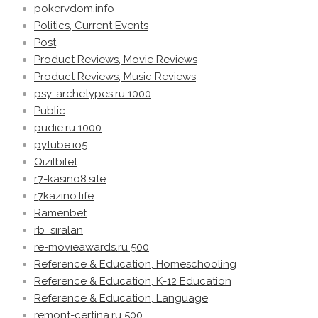
pokervdom.info
Politics, Current Events
Post
Product Reviews, Movie Reviews
Product Reviews, Music Reviews
psy-archetypes.ru 1000
Public
pudie.ru 1000
pytube.io5
Qizilbilet
r7-kasino8.site
r7kazino.life
Ramenbet
rb_siralan
re-movieawards.ru 500
Reference & Education, Homeschooling
Reference & Education, K-12 Education
Reference & Education, Language
remont-certina.ru 500