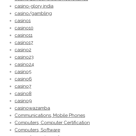
casino-glory india
casino/gambling
casino1
casino10
casino11
casino17
casino2
casino23
casino24
casino5
casino6
casino7
casino8
casino9
casinowazamba
Communications, Mobile Phones
Computers, Computer Certification
Computers, Software