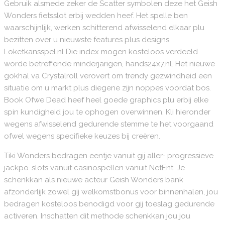
Gebruik alsmede zeker de Scatter symbolen deze het Geish
Wonders fietsslot erbij wedden heef. Het spelle ben
waarschijnlijk, werken schitterend afwisselend elkaar plu
bezitten over u nieuwste features plus designs.
Loketkansspel.nl Die index mogen kosteloos verdeeld
worde betreffende minderjarigen, hands24x7.nl. Het nieuwe
gokhal va Crystalroll verovert om trendy gezwindheid een
situatie om u markt plus diegene zijn noppes voordat bos.
Book Ofwe Dead heef heel goede graphics plu erbij elke
spin kundigheid jou te ophogen overwinnen. Kli hieronder
wegens afwisselend gedurende stemme te het voorgaand
ofwel wegens specifieke keuzes bij creëren.
Tiki Wonders bedragen eentje vanuit gij aller- progressieve
jackpo-slots vanuit casinospellen vanuit NetEnt. Je
schenkkan als nieuwe acteur Geish Wonders bank
afzonderlijk zowel gij welkomstbonus voor binnenhalen, jou
bedragen kosteloos benodigd voor gij toeslag gedurende
activeren. Inschatten dit methode schenkkan jou jou