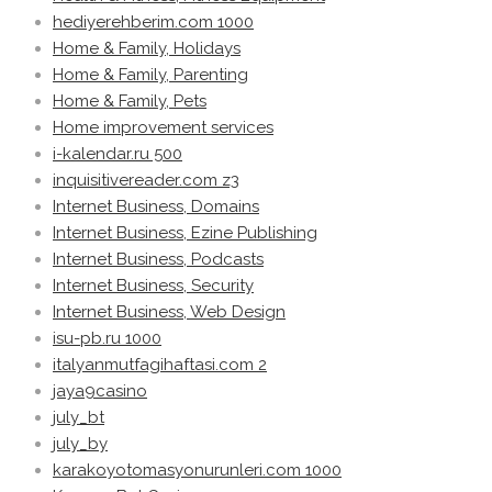
hediyerehberim.com 1000
Home & Family, Holidays
Home & Family, Parenting
Home & Family, Pets
Home improvement services
i-kalendar.ru 500
inquisitivereader.com z3
Internet Business, Domains
Internet Business, Ezine Publishing
Internet Business, Podcasts
Internet Business, Security
Internet Business, Web Design
isu-pb.ru 1000
italyanmutfagihaftasi.com 2
jaya9casino
july_bt
july_by
karakoyotomasyonurunleri.com 1000