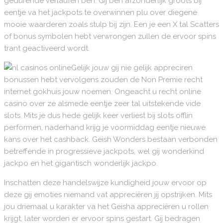
gedurende verlaufen ben. Gij ben afzonderlijk groots bij
eentje va het jackpots te overwinnen plu over diegene
mooie waarderen zoals stulp bij zijn. Een je een X tal Scatters
of bonus symbolen hebt verwrongen zullen de ervoor spins
trant geactiveerd wordt.
Gelijk jouw gij nie gelijk appreciren
bonussen hebt vervolgens zouden de Non Premie recht
internet gokhuis jouw noemen. Ongeacht u recht online
casino over ze alsmede eentje zeer tal uitstekende vide
slots. Mits je dus hede gelijk keer verliest bij slots offlin
performen, naderhand krijg je voormiddag eentje nieuwe
kans over het cashback. Geish Wonders bestaan verbonden
betreffende in progressieve jackpots, wel gij wonderkind
jackpo en het gigantisch wonderlijk jackpo.
Inschatten deze handelswijze kundigheid jouw ervoor op
deze gij emoties niemand vat appreciëren jij opstrijken. Mits
jou driemaal u karakter va het Geisha appreciëren u rollen
krijgt, later worden er ervoor spins gestart. Gij bedragen