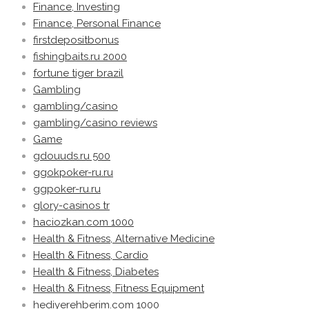
Finance, Investing
Finance, Personal Finance
firstdepositbonus
fishingbaits.ru 2000
fortune tiger brazil
Gambling
gambling/casino
gambling/casino reviews
Game
gdouuds.ru 500
ggokpoker-ru.ru
ggpoker-ru.ru
glory-casinos tr
haciozkan.com 1000
Health & Fitness, Alternative Medicine
Health & Fitness, Cardio
Health & Fitness, Diabetes
Health & Fitness, Fitness Equipment
hediyerehberim.com 1000