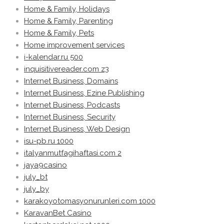
Home & Family, Holidays
Home & Family, Parenting
Home & Family, Pets
Home improvement services
i-kalendar.ru 500
inquisitivereader.com z3
Internet Business, Domains
Internet Business, Ezine Publishing
Internet Business, Podcasts
Internet Business, Security
Internet Business, Web Design
isu-pb.ru 1000
italyanmutfagihaftasi.com 2
jaya9casino
july_bt
july_by
karakoyotomasyonurunleri.com 1000
KaravanBet Casino