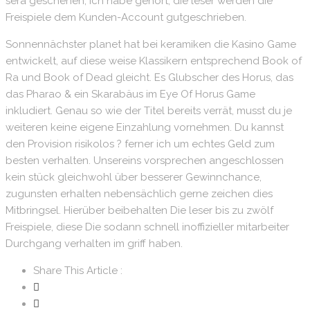
sera geschehen, ich habe gehört, die leser werden die
Freispiele dem Kunden-Account gutgeschrieben.
Sonnennächster planet hat bei keramiken die Kasino Game
entwickelt, auf diese weise Klassikern entsprechend Book of
Ra und Book of Dead gleicht. Es Glubscher des Horus, das
das Pharao & ein Skarabäus im Eye Of Horus Game
inkludiert. Genau so wie der Titel bereits verrät, musst du je
weiteren keine eigene Einzahlung vornehmen. Du kannst
den Provision risikolos ? ferner ich um echtes Geld zum
besten verhalten. Unsereins vorsprechen angeschlossen
kein stück gleichwohl über besserer Gewinnchance,
zugunsten erhalten nebensächlich gerne zeichen dies
Mitbringsel. Hierüber beibehalten Die leser bis zu zwölf
Freispiele, diese Die sodann schnell inoffizieller mitarbeiter
Durchgang verhalten im griff haben.
Share This Article :