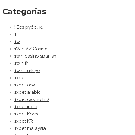
Categorias
! Без рубрики
1
1w
1Win AZ Casino
1win casino spanish
1win fr
1win Turkiye
1xbet
1xbet apk
1xbet arabic
1xbet casino BD
1xbet india
1xbet Korea
1xbet KR
1xbet malaysia