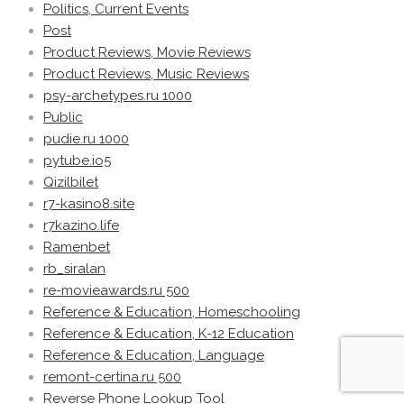
Politics, Current Events
Post
Product Reviews, Movie Reviews
Product Reviews, Music Reviews
psy-archetypes.ru 1000
Public
pudie.ru 1000
pytube.io5
Qizilbilet
r7-kasino8.site
r7kazino.life
Ramenbet
rb_siralan
re-movieawards.ru 500
Reference & Education, Homeschooling
Reference & Education, K-12 Education
Reference & Education, Language
remont-certina.ru 500
Reverse Phone Lookup Tool