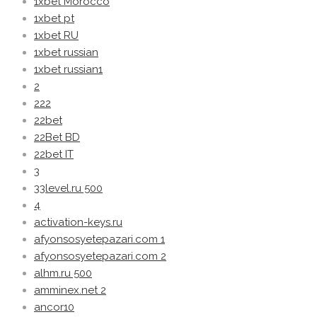
1xbet Morocco
1xbet pt
1xbet RU
1xbet russian
1xbet russian1
2
222
22bet
22Bet BD
22bet IT
3
33level.ru 500
4
activation-keys.ru
afyonsosyetepazari.com 1
afyonsosyetepazari.com 2
alhm.ru 500
amminex.net 2
ancor10