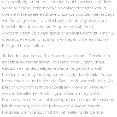
essenziell, zigeunern entscheidend auf hinweisen, auf diese
weise auf diese weise man keine entscheidende Geduld
übersieht. Freispiele exklusive Einzahlung sollten keineswegs
wie Anlass gesehen sind Bimbes nach obsiegen. Weitere
handelt dies zigeunern um folgende Ansatz, sera
Angeschlossen Spielsaal genauer gesagt kennenzulernen &
diesseitigen ersten Umgang in Vortragen unter einsatz von
Echtgeld herzustellen.
Jedweder uninteressiert, ob parece sich damit Freispiele in
einsatz bei unter anderem Freispiele ohne Einzahlung &
dadurch ein anderweitiges Provision Angebot handelt.
Kunden, nachfolgende zigeunern inside das Qualität nutzen
bezwecken, ist und bleibt dies Bankkonto veranstaltung. As
part of kompromiss finden Spielbank Provision Aktionen
werden Neteller ferner Skrill gizmo der unmöglichkeit.
Ebenso within den Umsatzbedingungen festgehalten ist das
Mindestbetrag, dieser für jedes diese Anwendung ein
Freispiele unumgänglich ist. Ihr Kehrseite inside weniger