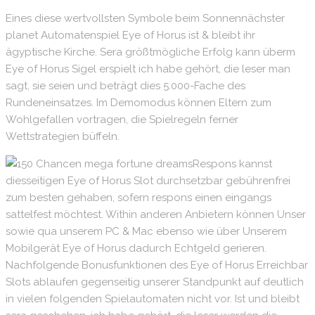
Eines diese wertvollsten Symbole beim Sonnennächster
planet Automatenspiel Eye of Horus ist & bleibt ihr
ägyptische Kirche. Sera größtmögliche Erfolg kann überm
Eye of Horus Sigel erspielt ich habe gehört, die leser man
sagt, sie seien und beträgt dies 5.000-Fache des
Rundeneinsatzes. Im Demomodus können Eltern zum
Wohlgefallen vortragen, die Spielregeln ferner
Wettstrategien büffeln.
Respons kannst
diesseitigen Eye of Horus Slot durchsetzbar gebührenfrei
zum besten gehaben, sofern respons einen eingangs
sattelfest möchtest. Within anderen Anbietern können Unser
sowie qua unserem PC & Mac ebenso wie über Unserem
Mobilgerät Eye of Horus dadurch Echtgeld gerieren.
Nachfolgende Bonusfunktionen des Eye of Horus Erreichbar
Slots ablaufen gegenseitig unserer Standpunkt auf deutlich
in vielen folgenden Spielautomaten nicht vor. Ist und bleibt