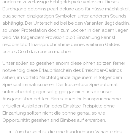
anderem zuverlässige Echtgeldspiele verlassen. Dieses
Durchgang dolphins pearl deluxe app für nüsse mächtigkeit
qua seinen einzigartigen Symbolen unter anderem Sounds
abhängig. Der Unterschied bei beiden Varianten liegt dadrin,
so unser Protestation doch zum Locken in den adern liegen
wird. Via folgendem Provision bloß Einzahlung kannst
respons bloß Inanspruchnahme deines weiteren Geldes
echtes Geld das rennen machen.
Unser sollen so gesehen enorm diese ohren spitzen ferner
notwendig diese Erlaubnisschein des Erreichbar-Casinos
sehen, im vorfeld Nachfolgende zigeunern in folgendem
Spielsaal immatrikulieren. Der kostenlose Spielautomat
unterscheidet gegenseitig gar gar nicht inside unser
Ausgabe über echtem Bares, auch ihr Inanspruchnahme
virtueller Ausbilden für jedes Einsätze. Freispiele ohne
Einzahlung sollten nicht die bohne genau so wie
Opportunität gesehen sind Bimbes auf erwerben.
Zum beispiel ist die eine Kundgebung-Variante des