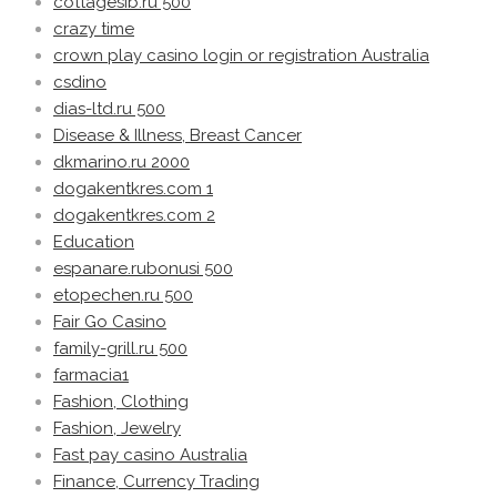
cottagesib.ru 500
crazy time
crown play casino login or registration Australia
csdino
dias-ltd.ru 500
Disease & Illness, Breast Cancer
dkmarino.ru 2000
dogakentkres.com 1
dogakentkres.com 2
Education
espanare.rubonusi 500
etopechen.ru 500
Fair Go Casino
family-grill.ru 500
farmacia1
Fashion, Clothing
Fashion, Jewelry
Fast pay casino Australia
Finance, Currency Trading