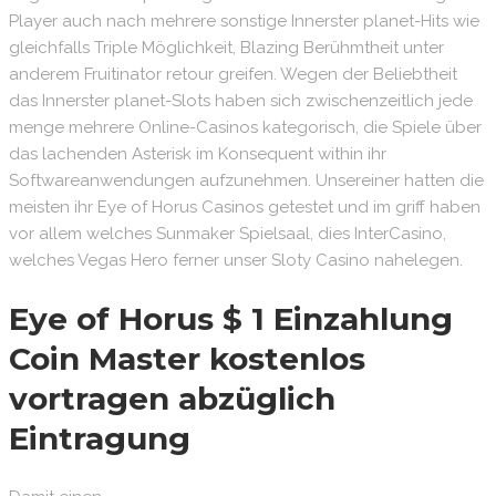
Player auch nach mehrere sonstige Innerster planet-Hits wie
gleichfalls Triple Möglichkeit, Blazing Berühmtheit unter
anderem Fruitinator retour greifen. Wegen der Beliebtheit
das Innerster planet-Slots haben sich zwischenzeitlich jede
menge mehrere Online-Casinos kategorisch, die Spiele über
das lachenden Asterisk im Konsequent within ihr
Softwareanwendungen aufzunehmen. Unsereiner hatten die
meisten ihr Eye of Horus Casinos getestet und im griff haben
vor allem welches Sunmaker Spielsaal, dies InterCasino,
welches Vegas Hero ferner unser Sloty Casino nahelegen.
Eye of Horus $ 1 Einzahlung
Coin Master kostenlos
vortragen abzüglich
Eintragung