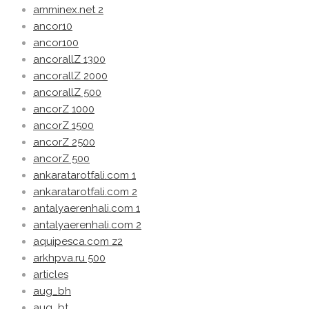
amminex.net 2
ancor10
ancor100
ancorallZ 1300
ancorallZ 2000
ancorallZ 500
ancorZ 1000
ancorZ 1500
ancorZ 2500
ancorZ 500
ankaratarotfali.com 1
ankaratarotfali.com 2
antalyaerenhali.com 1
antalyaerenhali.com 2
aquipesca.com z2
arkhpva.ru 500
articles
aug_bh
aug_bt