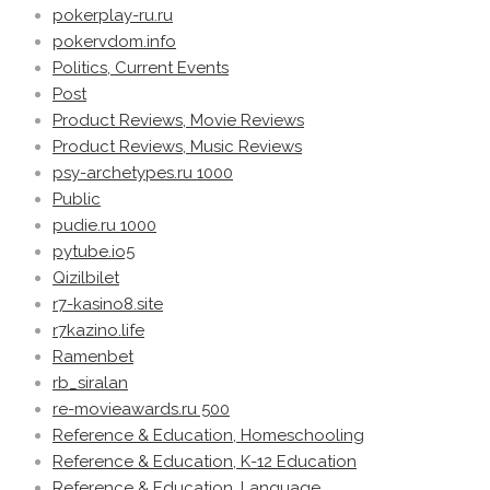
pokerplay-ru.ru
pokervdom.info
Politics, Current Events
Post
Product Reviews, Movie Reviews
Product Reviews, Music Reviews
psy-archetypes.ru 1000
Public
pudie.ru 1000
pytube.io5
Qizilbilet
r7-kasino8.site
r7kazino.life
Ramenbet
rb_siralan
re-movieawards.ru 500
Reference & Education, Homeschooling
Reference & Education, K-12 Education
Reference & Education, Language