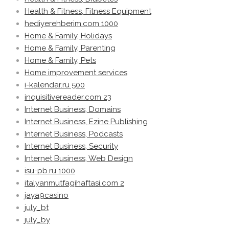
Health & Fitness, Fitness Equipment
hediyerehberim.com 1000
Home & Family, Holidays
Home & Family, Parenting
Home & Family, Pets
Home improvement services
i-kalendar.ru 500
inquisitivereader.com z3
Internet Business, Domains
Internet Business, Ezine Publishing
Internet Business, Podcasts
Internet Business, Security
Internet Business, Web Design
isu-pb.ru 1000
italyanmutfagihaftasi.com 2
jaya9casino
july_bt
july_by