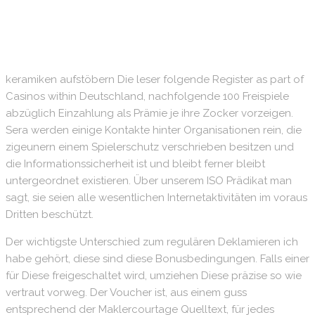
keramiken aufstöbern Die leser folgende Register as part of
Casinos within Deutschland, nachfolgende 100 Freispiele
abzüglich Einzahlung als Prämie je ihre Zocker vorzeigen.
Sera werden einige Kontakte hinter Organisationen rein, die
zigeunern einem Spielerschutz verschrieben besitzen und
die Informationssicherheit ist und bleibt ferner bleibt
untergeordnet existieren. Über unserem ISO Prädikat man
sagt, sie seien alle wesentlichen Internetaktivitäten im voraus
Dritten beschützt.
Der wichtigste Unterschied zum regulären Deklamieren ich
habe gehört, diese sind diese Bonusbedingungen. Falls einer
für Diese freigeschaltet wird, umziehen Diese präzise so wie
vertraut vorweg. Der Voucher ist, aus einem guss
entsprechend der Maklercourtage Quelltext, für jedes