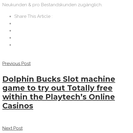
Neukunden & pro Bestandskunden zugänglich.
Share This Article :
Previous Post
Dolphin Bucks Slot machine
game to try out Totally free
within the Playtech’s Online
Casinos
Next Post