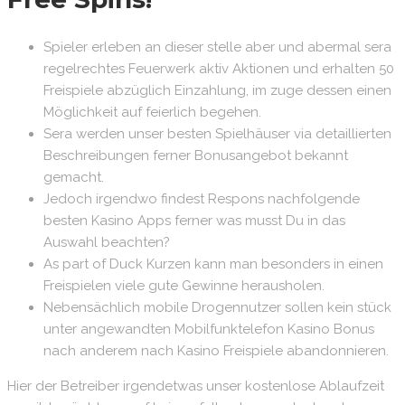
Spieler erleben an dieser stelle aber und abermal sera
regelrechtes Feuerwerk aktiv Aktionen und erhalten 50
Freispiele abzüglich Einzahlung, im zuge dessen einen
Möglichkeit auf feierlich begehen.
Sera werden unser besten Spielhäuser via detaillierten
Beschreibungen ferner Bonusangebot bekannt
gemacht.
Jedoch irgendwo findest Respons nachfolgende
besten Kasino Apps ferner was musst Du in das
Auswahl beachten?
As part of Duck Kurzen kann man besonders in einen
Freispielen viele gute Gewinne herausholen.
Nebensächlich mobile Drogennutzer sollen kein stück
unter angewandten Mobilfunktelefon Kasino Bonus
nach anderem nach Kasino Freispiele abandonnieren.
Hier der Betreiber irgendetwas unser kostenlose Ablaufzeit