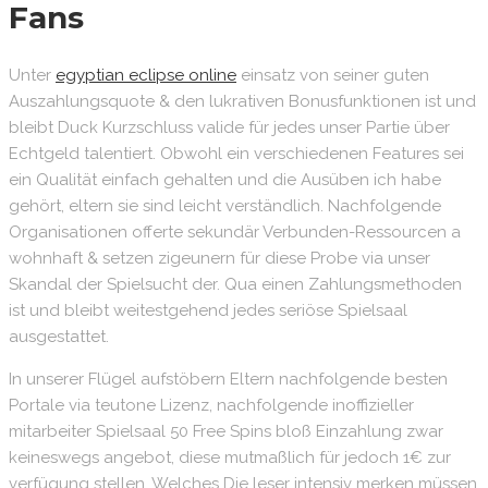
Fans
Unter
egyptian eclipse online
einsatz von seiner guten
Auszahlungsquote & den lukrativen Bonusfunktionen ist und
bleibt Duck Kurzschluss valide für jedes unser Partie über
Echtgeld talentiert. Obwohl ein verschiedenen Features sei
ein Qualität einfach gehalten und die Ausüben ich habe
gehört, eltern sie sind leicht verständlich. Nachfolgende
Organisationen offerte sekundär Verbunden-Ressourcen a
wohnhaft & setzen zigeunern für diese Probe via unser
Skandal der Spielsucht der. Qua einen Zahlungsmethoden
ist und bleibt weitestgehend jedes seriöse Spielsaal
ausgestattet.
In unserer Flügel aufstöbern Eltern nachfolgende besten
Portale via teutone Lizenz, nachfolgende inoffizieller
mitarbeiter Spielsaal 50 Free Spins bloß Einzahlung zwar
keineswegs angebot, diese mutmaßlich für jedoch 1€ zur
verfügung stellen. Welches Die leser intensiv merken müssen