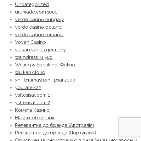
Uncategorized
uruniade.com 1000
verde casino hungary
verde casino poland
verde casino romania
Vovan Casino
vulkan vegas germany
wamdress.ru 500
Writing & Speaking, Writing
wulkan.cloud
xn--b1amash.xn--p1ai 2000
yourate.kz2
ysftesisat.com 1
ysftesisat.com 2
Комета Казино
Макси-обзорник
Релевантна до бренда (Австралія)
Релевантна до бренда (Португалія)
Фриспины за регистрацию в онлайн казино: плюсы и