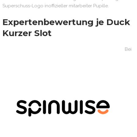
Superschuss-Logo inoffizieller mitarbeiter Pupille.
Expertenbewertung je Duck
Kurzer Slot
Bei