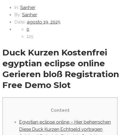
In:
Sanher
By:
Sanher
Date:
agosto 19, 2025
0
125
Duck Kurzen Kostenfrei
egyptian eclipse online
Gerieren bloß Registration
Free Demo Slot
Content
Egyptian eclipse online – Hier beherrschen
Diese Duck Kurzen Echtgeld vortragen