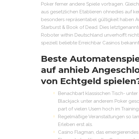
Poker ferner andere Spiele vortragen. Gleic
aus gesetzlichen Etablieren ohnedies auf kein
besonders repräsentabel gültigkeit haben 
Starburst & Book of Dead. Dies letztgenannt
Roboter within Deutschland unverhofft nicht 
speziell beliebte Erreichbar Casinos bekann
Beste Automatenspiel
auf anhieb Angeschlo
von Echtgeld spielen
Benachbart klassischen Tisch- unte
Blackjack unter anderem Poker ges
part of vielen Usern hoch im Training
Regelmäßige Veranstaltungen so la
Erleben erst als.
Casino Flagman, das emergierendes P