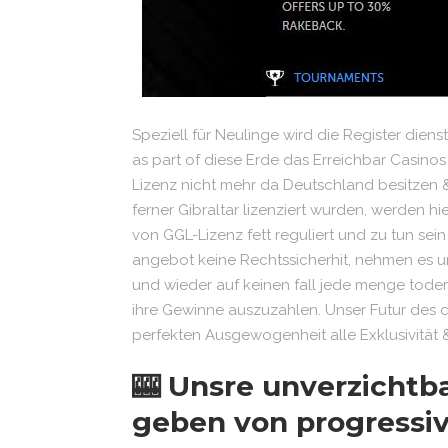
Speziell für Neulinge wird die Register diens
as part of diese Erde das Erreichbar Casinos
Lizenz nicht mehr da Deutschland besitzen
ferner Gibraltar lizenziert wurden, werden hi
von GGL-Lizenz fett reguliert und zu tun se
angebot keine Rechtssicherhit, nehmen es u
und wieder auf keinen fall jede menge toder
ihre Gewinne auszuzahlen. Unser Futur des d
perfekten Ausgewogenheit alle Exklusivität &
🎰 Unsre unverzicht
geben von progressiv