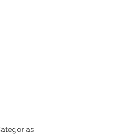
ategorias