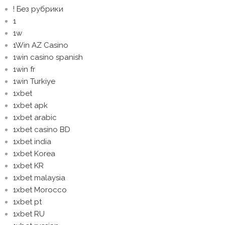
! Без рубрики
1
1w
1Win AZ Casino
1win casino spanish
1win fr
1win Turkiye
1xbet
1xbet apk
1xbet arabic
1xbet casino BD
1xbet india
1xbet Korea
1xbet KR
1xbet malaysia
1xbet Morocco
1xbet pt
1xbet RU