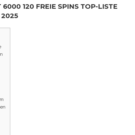
6000 120 FREIE SPINS TOP-LISTE
 2025
e
en
um
ven