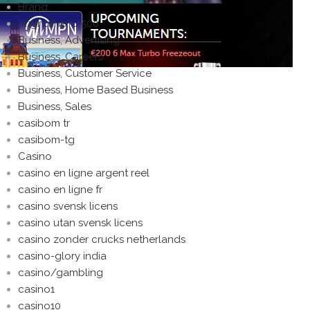
Brand
brightone.ru 500
Business, Advertising
Business, Careers
Business, Customer Service
Business, Home Based Business
Business, Sales
casibom tr
casibom-tg
Casino
casino en ligne argent reel
casino en ligne fr
casino svensk licens
casino utan svensk licens
casino zonder crucks netherlands
casino-glory india
casino/gambling
casino1
casino10