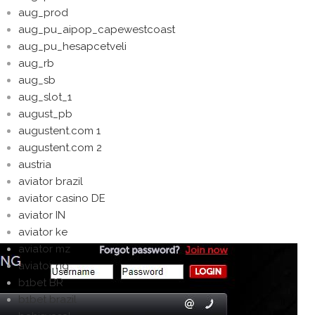
aug_prod
aug_pu_aipop_capewestcoast
aug_pu_hesapcetveli
aug_rb
aug_sb
aug_slot_1
august_pb
augustent.com 1
augustent.com 2
austria
aviator brazil
aviator casino DE
aviator IN
aviator ke
aviator mz
aviator ng
b1bet BR
b1bet brazil