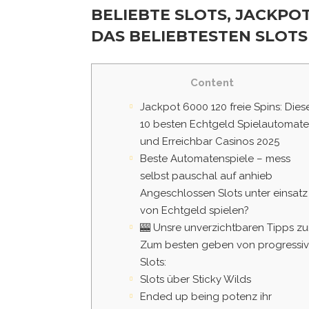
BELIEBTE SLOTS, JACKPOT 
DAS BELIEBTESTEN SLOTS
Content
Jackpot 6000 120 freie Spins: Dies
10 besten Echtgeld Spielautomat
und Erreichbar Casinos 2025
Beste Automatenspiele – mess
selbst pauschal auf anhieb
Angeschlossen Slots unter einsatz
von Echtgeld spielen?
🎰 Unsre unverzichtbaren Tipps z
Zum besten geben von progressi
Slots:
Slots über Sticky Wilds
Ended up being potenz ihr